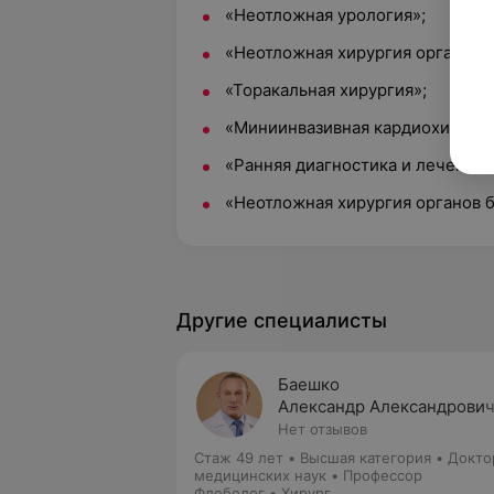
«Неотложная урология»;
«Неотложная хирургия органов 
«Торакальная хирургия»;
«Миниинвазивная кардиохирурги
«Ранняя диагностика и лечение
«Неотложная хирургия органов 
Другие специалисты
Баешко
Александр Александрови
Нет отзывов
Стаж 49 лет
•
Высшая категория
•
Докто
медицинских наук • Профессор
Флеболог • Хирург