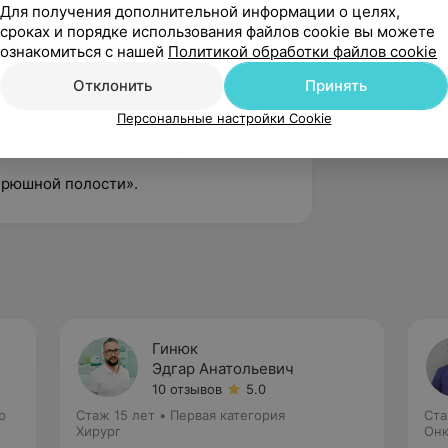
Для получения дополнительной информации о целях,
сроках и порядке использования файлов cookie вы можете
желудочно-кишечного тракта»;
ознакомиться с нашей
Политикой обработки файлов cookie
Отклонить
Принять
я»;
Персональные настройки Cookie
 злокачественных новообразований»;
брюшной полости».
Гинюк
ч
Эдгар Анатольевич
10 отзывов
5.0
р
Стаж 15 лет
•
Первая категория
Ста
Хирург
Онк