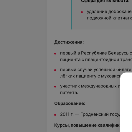
Сфера деятельности:
удаление доброкаче
подкожной клетчатк
Достижения:
первый в Республике Беларусь 
пациента с плацентоидной тран
первый случай успешной билате
лёгких пациенту с муковисцидоз
участник международных и респ
патента.
Образование:
2011 г. — Гродненский государ
Курсы, повышение квалификации: