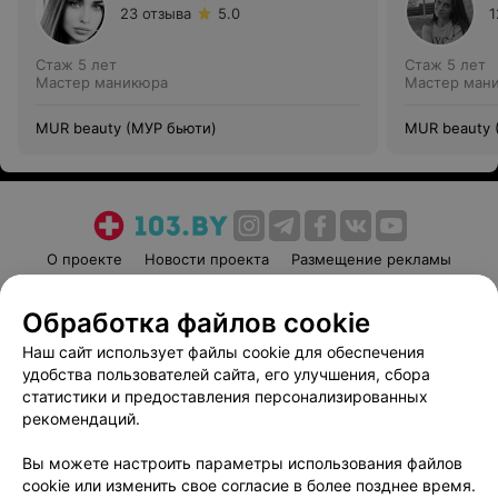
23 отзыва
5.0
1
Стаж 5 лет
Стаж 5 лет
Мастер маникюра
Мастер ман
MUR beauty (МУР бьюти)
MUR beauty 
О проекте
Новости проекта
Размещение рекламы
Медицинский маркетинг
Публичный договор
Обработка файлов cookie
Пользовательское соглашение
Способы оплаты
Наш сайт использует файлы cookie для обеспечения
Вакансии
Партнеры
удобства пользователей сайта, его улучшения, сбора
Написать руководителю 103.by
статистики и предоставления персонализированных
Написать в поддержку
рекомендаций.
Персональные настройки cookie
Вы можете настроить параметры использования файлов
Обработка персональных данных
cookie или изменить свое согласие в более позднее время.