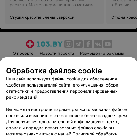
ресниц • Мастер перманентного макияжа
• Бровист
Студия красоты Елены Езерской
Студия крас
О проекте
Новости проекта
Размещение рекламы
Медицинский маркетинг
Публичный договор
Обработка файлов cookie
Пользовательское соглашение
Способы оплаты
Наш сайт использует файлы cookie для обеспечения
Вакансии
Партнеры
удобства пользователей сайта, его улучшения, сбора
Написать руководителю 103.by
статистики и предоставления персонализированных
Написать в поддержку
рекомендаций.
Персональные настройки cookie
Вы можете настроить параметры использования файлов
Обработка персональных данных
cookie или изменить свое согласие в более позднее время.
Для получения дополнительной информации о целях,
сроках и порядке использования файлов cookie вы
можете ознакомиться с нашей
Политикой обработки