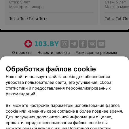
Стаж 5 лет
Стаж 5 лет
Мастер маникюра
Мастер ман
Tet_a_Tet (Тет а Тет)
Tet_a_Tet (Те
О проекте
Новости проекта
Размещение рекламы
Медицинский маркетинг
Публичный договор
Обработка файлов cookie
Пользовательское соглашение
Способы оплаты
Наш сайт использует файлы cookie для обеспечения
Вакансии
Партнеры
удобства пользователей сайта, его улучшения, сбора
Написать руководителю 103.by
статистики и предоставления персонализированных
Написать в поддержку
рекомендаций.
Персональные настройки cookie
Вы можете настроить параметры использования файлов
Обработка персональных данных
cookie или изменить свое согласие в более позднее время.
Для получения дополнительной информации о целях,
сроках и порядке использования файлов cookie вы
можете ознакомиться с нашей
Политикой обработки