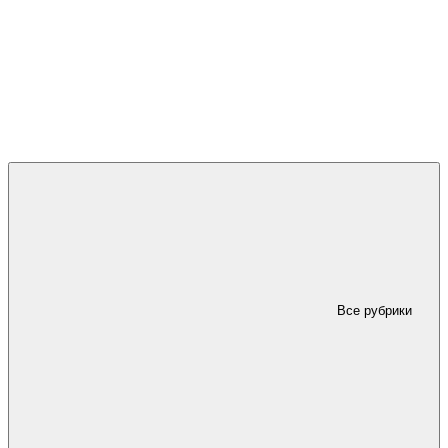
Все рубрики