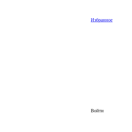
Избранное
Войти