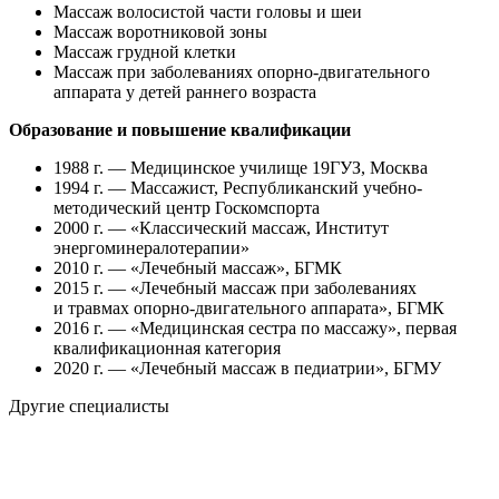
Массаж волосистой части головы и шеи
Массаж воротниковой зоны
Массаж грудной клетки
Массаж при заболеваниях опорно-двигательного
аппарата у детей раннего возраста
Образование и повышение квалификации
1988 г. — Медицинское училище 19ГУЗ, Москва
1994 г. — Массажист, Республиканский учебно-
методический центр Госкомспорта
2000 г. — «Классический массаж, Институт
энергоминералотерапии»
2010 г. — «Лечебный массаж», БГМК
2015 г. — «Лечебный массаж при заболеваниях
и травмах опорно-двигательного аппарата», БГМК
2016 г. — «Медицинская сестра по массажу», первая
квалификационная категория
2020 г. — «Лечебный массаж в педиатрии», БГМУ
Другие специалисты