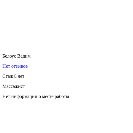
Белоус Вадим
Нет отзывов
Стаж 8 лет
Массажист
Нет информации о месте работы