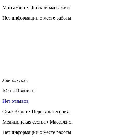
Массажист • Детский массажист
Нет информации о месте работы
Лычковская
Юлия Ивановна
Нет отзывов
Стаж 37 лет
•
Первая категория
Медицинская сестра • Массажист
Нет информации о месте работы