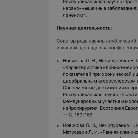
Республиканского научно-прак
нервно-мышечные заболевания: 
лечению».
Научная деятельность:
Соавтор ряда научных публикаций
изданиях, докладов на конференция
Новикова Л. Н., Нечипуренко Н. И
«Характеристика клинико-нейр
показателей при хронической иш
церебральным атеросклерозом и
Современные достижения невроло
Республиканская научно-практи
международным участием молод
нейрохирургия. Восточная Европа
— С. 160–162.
Новикова Л. Н., Нечипуренко Н. И.
Матусевич Л. И. «Ранняя клиник