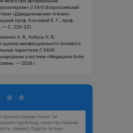
и мозга при артериальной
росклерозе» // XXVI Всероссийский
тием «Давиденковские чтения»:
кцией проф. Клочевой Е. Г., проф.
. — С. 220–221.
исенко А. В., Кобусь Н. В.
в оценке миофасциального болевого
ьные параллели // XXXII
дународным участием «Медицина боли
Казань. — 2026 г.