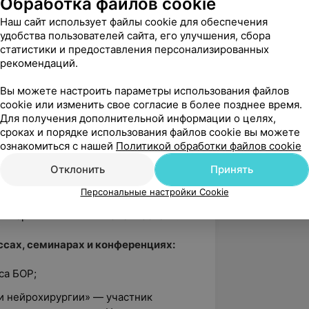
Обработка файлов cookie
нижних конечностей», БелМАПО;
Наш сайт использует файлы cookie для обеспечения
ностика патологии внутренних
удобства пользователей сайта, его улучшения, сбора
статистики и предоставления персонализированных
рекомендаций.
едование при патологических
положенных тканях», ГУ «РНПЦ ДОГИ»;
Вы можете настроить параметры использования файлов
cookie или изменить свое согласие в более позднее время.
роков сердца», ГУО «БелМАПО»;
Для получения дополнительной информации о целях,
 диагностики (рентгенологические,
сроках и порядке использования файлов cookie вы можете
ознакомиться с нашей
Политикой обработки файлов cookie
) в хирургии детского возраста, УО
Отклонить
Принять
вательном центре ГУ «РНПЦ неврологии
Персональные настройки Cookie
развуковая диагностика
в верхних и нижних конечностей».
сах, семинарах и конференциях:
са БОР;
 и нейрохирургии» — участник