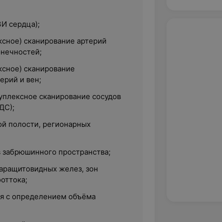
И сердца);
ксное) сканирование артерий
онечностей;
ксное) сканирование
ерий и вен;
уплексное сканирование сосудов
ДС);
й полости, регионарных
в забрюшинного пространства;
аращитовидных желез, зон
оттока;
я с определением объёма