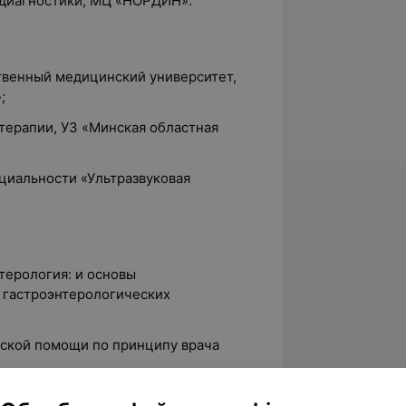
й диагностики, МЦ «НОРДИН».
ственный медицинский университет,
;
 терапии,
УЗ «Минская областная
ециальности «Ультразвуковая
нтерология: и основы
 гастроэнтерологических
нской помощи по принципу врача
остика патологии сосудов