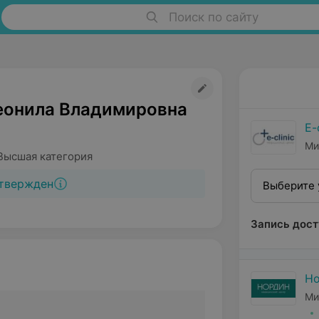
Поиск по сайту
еонила Владимировна
E-
Ми
Высшая категория
твержден
Выберите 
Запись дост
Н
Ми