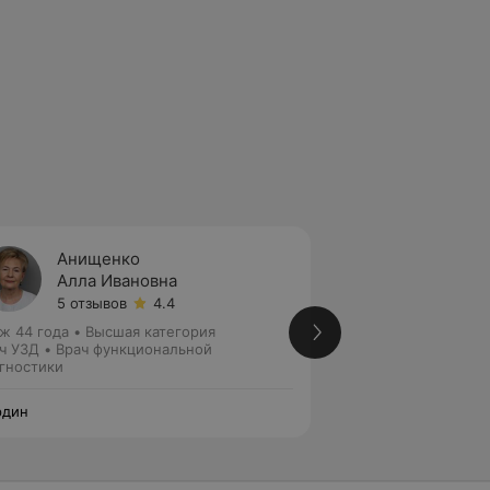
Анищенко
Верти
Алла Ивановна
Евген
5 отзывов
4.4
1 отзыв
ж 44 года
•
Высшая категория
Стаж 43 года
•
Вы
ч УЗД • Врач функциональной
Кандидат медицинс
гностики
Кардиолог • Врач 
рдин
Нордин