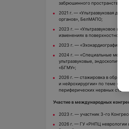
забрюшинного пространства и 
2021 г. — «Ультразвуковая диаг
органов», БелМАПО;
2023 г. — «Ультразвуковое иссл
изменениях в поверхностно рас
2023 г. — «Эхокардиография по
2024 г. — «Специальные методы
ультразвуковые, эндоскопические
«БГМУ»;
2026 г. — стажировка в образо
и нейрохирургии» по теме «Ульт
периферических нервных стволо
Участие в международных конгрес
2023 г. — участник 3-го Конгрес
2026 г. — ГУ «РНПЦ неврологии