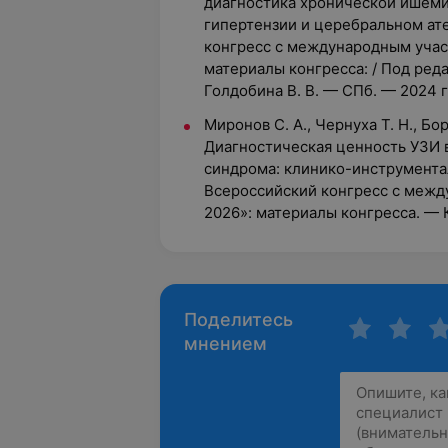
диагностика хронической ишеми
гипертензии и церебральном ате
конгресс с международным учас
материалы конгресса: / Под реда
Голдобина В. В. — СПб. — 2024 г
Миронов С. А., Чернуха Т. Н., Бор
Диагностическая ценность УЗИ 
синдрома: клинико-инструментал
Всероссийский конгресс с меж
2026»: материалы конгресса. — 
Поделитесь
мнением