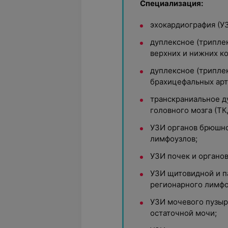
Специализация:
эхокардиография (УЗ
дуплексное (трипле
верхних и нижних к
дуплексное (трипле
брахицефальных арт
транскраниальное д
головного мозга (ТК
УЗИ органов брюшно
лимфоузлов;
УЗИ почек и органо
УЗИ щитовидной и п
регионарного лимфо
УЗИ мочевого пузыр
остаточной мочи;