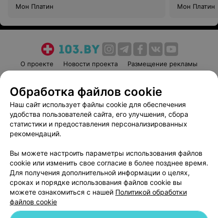
Мон Платин
Мон Платин
О проекте
Новости проекта
Размещение рекламы
Медицинский маркетинг
Публичный договор
Обработка файлов cookie
Пользовательское соглашение
Способы оплаты
Наш сайт использует файлы cookie для обеспечения
Вакансии
Партнеры
удобства пользователей сайта, его улучшения, сбора
Написать руководителю 103.by
статистики и предоставления персонализированных
Написать в поддержку
рекомендаций.
Персональные настройки cookie
Вы можете настроить параметры использования файлов
Обработка персональных данных
cookie или изменить свое согласие в более позднее время.
Для получения дополнительной информации о целях,
сроках и порядке использования файлов cookie вы
можете ознакомиться с нашей
Политикой обработки
файлов cookie