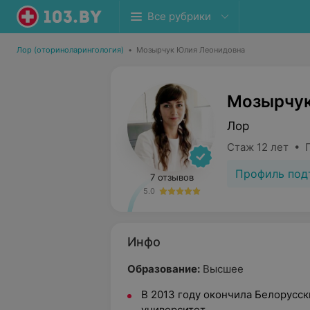
Все рубрики
Лор (оториноларингология)
•
Мозырчук Юлия Леонидовна
Мозырчук
Лор
Стаж 12 лет • 
Профиль под
7 отзывов
5.0
Инфо
Образование:
Высшее
В 2013 году окончила Белорусс
университет.