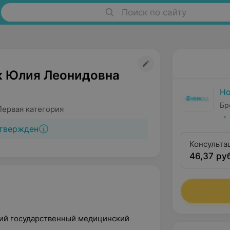
Поиск по сайту
 Юлия Леонидовна
Н
Бр
Первая категория
твержден
Консульта
46,37 ру
оторинола
квалифика
кий государственный медицинский