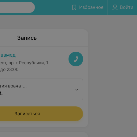
Избранное
Войти
Запись
овамед
ест, пр-т Республики, 1
до 23:00
ция врача-
б.
ринголога первой
ционной категории
Записаться