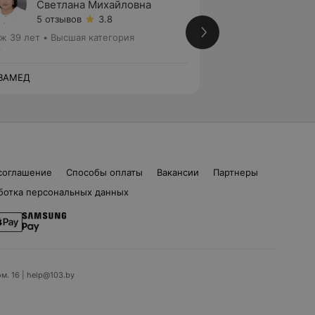
Светлана Михайловна
Ирина
5 отзывов
3.8
1 отзыв
ж 39 лет
•
Высшая категория
Стаж 39 лет
•
Пер
р
Лор
ВАМЕД
НОВАМЕД
соглашение
Способы оплаты
Вакансии
Партнеры
ботка персональных данных
ом. 16 | help@103.by