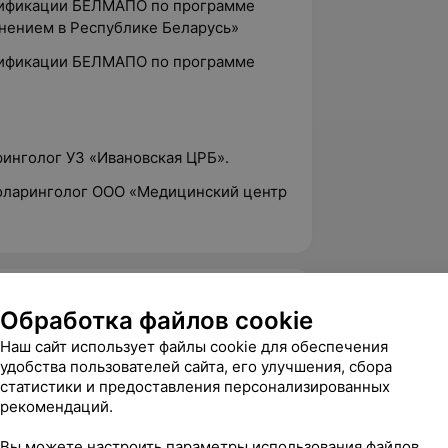
алификации БЕЛМАПО по программе
нением в Республике Беларусь»
алификации БЕЛМАПО по программе
ринголог УЗ «Ивановская ЦРБ».
иноларинголог ООО «Медицинский центр
5.0
Новамед, пр-т Республики, 1
Обработка файлов cookie
Наш сайт использует файлы cookie для обеспечения
удобства пользователей сайта, его улучшения, сбора
вержден
статистики и предоставления персонализированных
рекомендаций.
й врач! Я беременна и долго мучала 
ушей, не понимала причину, ходила по 
Вы можете настроить параметры использования файлов