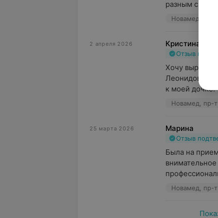
разным специа
Новамед, пр-т
Кристина
2 апреля 2026
Отзыв подт
Хочу выразить
Леонидовне за
к моей дочке. 
Новамед, пр-т
Марина
25 марта 2026
Отзыв подт
Была на прием
внимательное 
профессионали
Новамед, пр-т
Пока