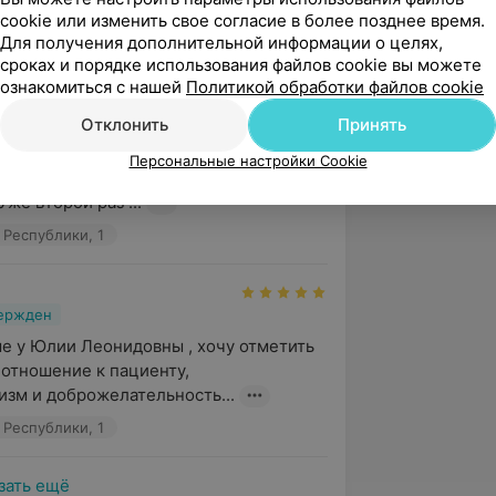
листам, н...
cookie или изменить свое согласие в более позднее время.
Для получения дополнительной информации о целях,
 Республики, 1
сроках и порядке использования файлов cookie вы можете
ознакомиться с нашей
Политикой обработки файлов cookie
вержден
Рекомендую
Отклонить
Принять
 огромную благодарность Юлии 
Персональные настройки Cookie
 её чуткое и внимательное отношение 
Уже второй раз ...
 Республики, 1
вержден
е у Юлии Леонидовны , хочу отметить 
отношение к пациенту, 
зм и доброжелательность...
 Республики, 1
зать ещё