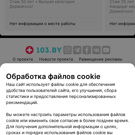
Стаж 50 лет
•
Высшая категория
Стаж 25 лет
Дерматолог
Кандидат ме
Дерматолог
Нет информации о месте работы
Нет информа
О проекте
Новости проекта
Размещение рекламы
Медицинский маркетинг
Публичный договор
Обработка файлов cookie
Пользовательское соглашение
Способы оплаты
Наш сайт использует файлы cookie для обеспечения
Вакансии
Партнеры
удобства пользователей сайта, его улучшения, сбора
Написать руководителю 103.by
статистики и предоставления персонализированных
Написать в поддержку
рекомендаций.
Персональные настройки cookie
Вы можете настроить параметры использования файлов
Обработка персональных данных
cookie или изменить свое согласие в более позднее время.
Для получения дополнительной информации о целях,
сроках и порядке использования файлов cookie вы