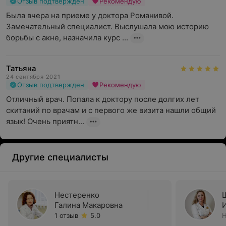
Отзыв подтвержден
Рекомендую
Была вчера на приеме у доктора Романивой. 
Замечательный специалист. Выслушала мою историю 
борьбы с акне, назначила курс ...
Татьяна
24 сентября 2021
Отзыв подтвержден
Рекомендую
Отличный врач. Попала к доктору после долгих лет 
скитаний по врачам и с первого же визита нашли общий 
язык! Очень приятн...
Другие специалисты
Нестеренко
Галина Макаровна
1 отзыв
5.0
Н