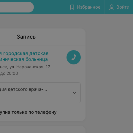
Избранное
Войти
Запись
я городская детская
иническая больница
нск, ул. Нарочанская, 17
до 20:00
ция детского врача-
 высшей категории
упна только по телефону