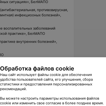
айных ситуациях», БелМАПО
 (антибактериальная, противовирусная,
минтная) инфекциооных болезней»,
ие воспалительных заболеваний
ской практике», БелМАПО
 практике внутренних болезней»,
ПО
ПО
Обработка файлов cookie
Наш сайт использует файлы cookie для обеспечения
удобства пользователей сайта, его улучшения, сбора
«Отличник здравоохранения»
статистики и предоставления персонализированных
рекомендаций.
Вы можете настроить параметры использования файлов
cookie или изменить свое согласие в более позднее время.