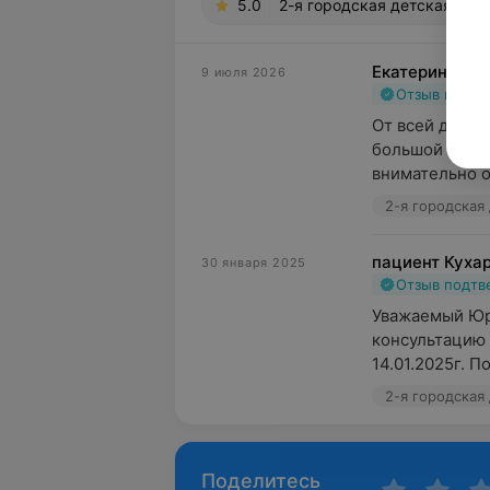
5.0
2-я городская детская клин
Екатерина
9 июля 2026
Отзыв подт
От всей души 
большой буквы
внимательно о
пациент Куха
30 января 2025
Отзыв подт
Уважаемый Юри
консультацию 
14.01.2025г. П
Поделитесь