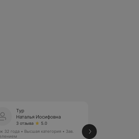
Тур
Борыч
Наталья Иосифовна
Анжел
3 отзыва
5.0
2 отзы
ж 32 года
•
Высшая категория
•
Зав.
Стаж 30 лет
•
Выс
елением
Нефролог • Детск