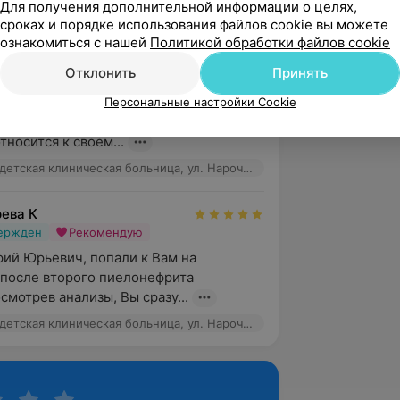
ическая больница, ул. Нарочанская, 17
Для получения дополнительной информации о целях,
сроках и порядке использования файлов cookie вы можете
ознакомиться с нашей
Политикой обработки файлов cookie
Отклонить
Принять
вержден
Рекомендую
хочется поблагодарить этого Врача с 
Персональные настройки Cookie
!!! Это доктор,который очень 
тносится к своем...
2-я городская детская клиническая больница, ул. Нарочанская, 17
рева К
вержден
Рекомендую
й Юрьевич, попали к Вам на 
после второго пиелонефрита 
осмотрев анализы, Вы сразу...
2-я городская детская клиническая больница, ул. Нарочанская, 17