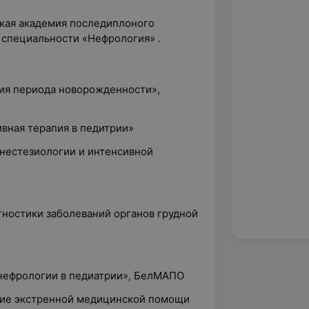
ская академия последиплоного
 специальности «Нефрология» .
гия периода новорожденности»,
ивная терапия в педитрии»
анестезиологии и интенсивной
гностики заболеваний органов грудной
 нефрологии в педиатрии», БелМАПО
ание экстренной медицинской помощи