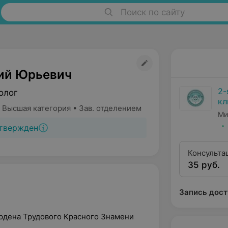
Поиск по сайту
ий Юрьевич
2-
олог
кл
 Высшая категория • Зав. отделением
Ми
твержден
Консульта
35 руб.
нефролога
Запись дост
ордена Трудового Красного Знамени