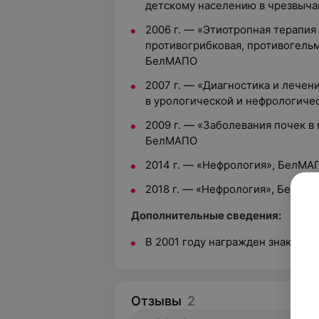
детскому населению в чрезвыч
2006 г. — «Этиотропная терапия
противогрибковая, противогель
БелМАПО
2007 г. — «Диагностика и лечен
в урологической и нефрологиче
2009 г. — «Заболевания почек в
БелМАПО
2014 г. — «Нефрология», БелМА
2018 г. — «Нефрология», БелМА
Дополнительные сведения:
В 2001 году награжден знаком 
Отзывы
2