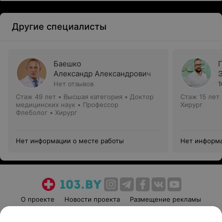
Другие специалисты
Баешко
Александр Александрович
Нет отзывов
1
Стаж 49 лет
•
Высшая категория
•
Доктор
Стаж 15 лет
медицинских наук • Профессор
Хирург
Флеболог • Хирург
Нет информации о месте работы
Нет информа
О проекте
Новости проекта
Размещение рекламы
Медицинский маркетинг
Публичный договор