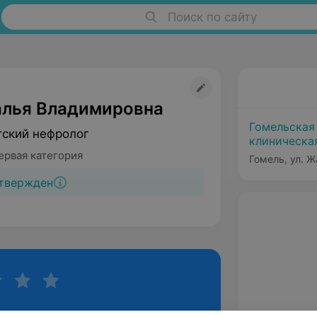
Поиск по сайту
алья Владимировна
Гомельская
тский нефролог
клиническа
ервая категория
Гомель, ул. Ж
твержден