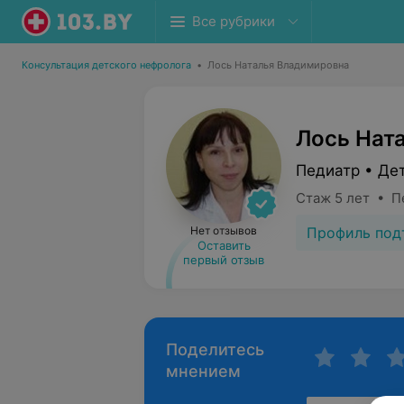
Все рубрики
Консультация детского нефролога
•
Лось Наталья Владимировна
Лось Нат
Педиатр • Де
Стаж 5 лет • П
Профиль под
Нет отзывов
Оставить
первый отзыв
Поделитесь
мнением