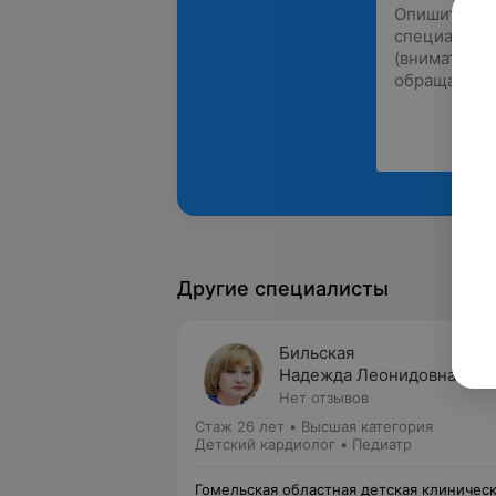
Другие специалисты
Бильская
Надежда Леонидовна
Нет отзывов
Стаж 26 лет
•
Высшая категория
Детский кардиолог • Педиатр
Гомельская областная детская клиничес