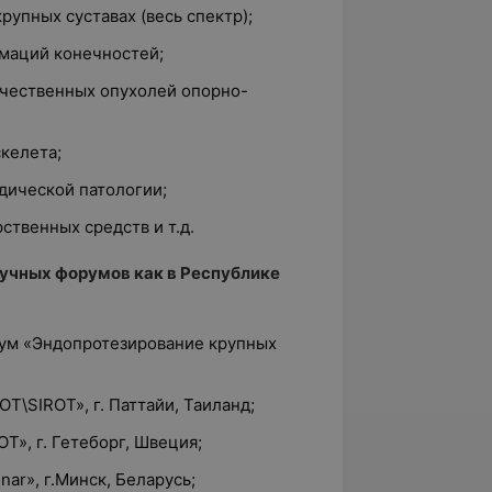
рупных суставах (весь спектр);
маций конечностей;
чественных опухолей опорно-
келета;
дической патологии;
ственных средств и т.д.
учных форумов как в Республике
ум «Эндопротезирование крупных
T\SIROT», г. Паттайи, Таиланд;
T», г. Гетеборг, Швеция;
nar», г.Минск, Беларусь;