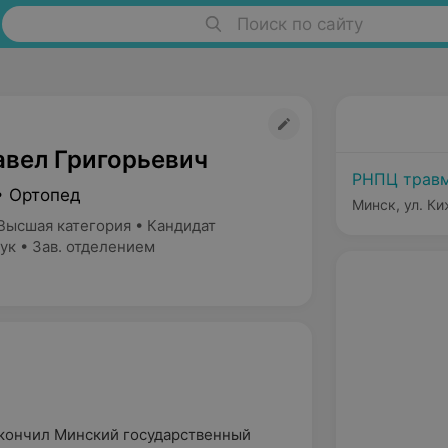
Поиск по сайту
авел Григорьевич
РНПЦ травм
• Ортопед
Минск, ул. Ки
Высшая категория • Кандидат
ук • Зав. отделением
окончил Минский государственный