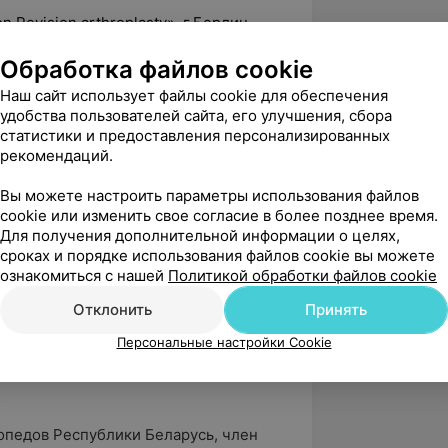
n Revision arthroplasty», г.Берлин,
Обработка файлов cookie
 съездах, симпозиумах, конференциях
Наш сайт использует файлы cookie для обеспечения
оссии.
удобства пользователей сайта, его улучшения, сбора
статистики и предоставления персонализированных
льность:
рекомендаций.
ственной и отраслевой научно-
Вы можете настроить параметры использования файлов
мы фундаментальных исследований,
cookie или изменить свое согласие в более позднее время.
Для получения дополнительной информации о целях,
авленных на решение сложных
сроках и порядке использования файлов cookie вы можете
ждений костей конечностей и их
ознакомиться с нашей
Политикой обработки файлов cookie
ов;
Отклонить
Принять
азработки, 59 печатных работ, 2
инструкций по применению;
Персональные настройки Cookie
ртивной медицины УО «БелМАПО»
опедов Республики Беларусь, член