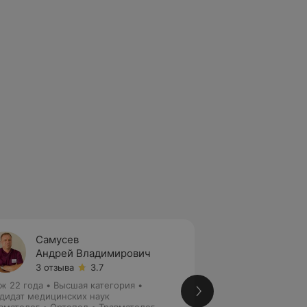
Самусев
Ситни
Андрей Владимирович
Алекс
3 отзыва
3.7
1 отзыв
ж 22 года
•
Высшая категория
•
Стаж 29 лет
•
Выс
дидат медицинских наук
медицинских наук