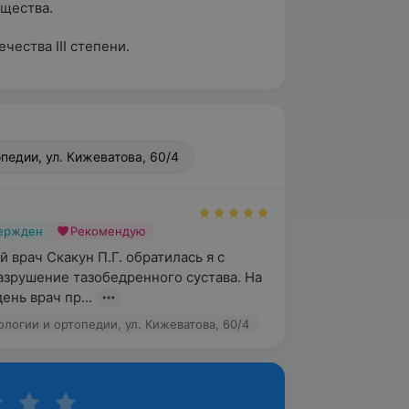
бщества.
чества III степени.
педии, ул. Кижеватова, 60/4
вержден
Рекомендую
врач Скакун П.Г. обратилась я с 
азрушение тазобедренного сустава. На 
ень врач пр...
логии и ортопедии, ул. Кижеватова, 60/4