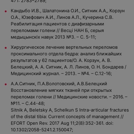
471: 2783–2789;
Кандыбо И.В., Шалатонина О.И., Ситник А.А,, Корзун
О.А., Юзефович А.И., Линов А.Л., Кучерина С.В.
Реабилитация пациентов с диафизарными
переломами голени // Весці НАН Б, серыя
медыцынскіх навук 2013 №3. – С. 5-11;
Хирургическое лечение вертельных переломов
проксимального отдела бедра: анализ ближайших
результатов у 62 пациентов/О. А. Корзун, А. В.
Белецкий, А. А. Ситник, А. Л. Линов, О. Н. Бондарев /
Медицинский журнал. – 2013. – №4. – С.12-16;
А.А.Ситник, П.А.Волотовский, А.В.Белецкий
Восстановление мягких тканей при открытых
переломах голени // Медицинские новости. – 2016. –
№11. – С.44-48;
Sitnik A, Beletsky A, Schelkun S Intra-articular fractures
of the distal tibia: Current concepts of management //
EFORT Open Rev. 2017 Aug 11;2(8):352-361. doi:
10.1302/2058-5241.2.150047;