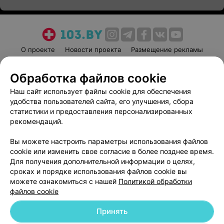
О проекте
Новости проекта
Размещение рекламы
Медицинский маркетинг
Публичный договор
Обработка файлов cookie
Пользовательское соглашение
Способы оплаты
Наш сайт использует файлы cookie для обеспечения
Вакансии
Партнеры
удобства пользователей сайта, его улучшения, сбора
Написать руководителю 103.by
статистики и предоставления персонализированных
Написать в поддержку
рекомендаций.
Персональные настройки cookie
Вы можете настроить параметры использования файлов
Обработка персональных данных
cookie или изменить свое согласие в более позднее время.
Для получения дополнительной информации о целях,
сроках и порядке использования файлов cookie вы
можете ознакомиться с нашей
Политикой обработки
файлов cookie
Принять
© 2026 ООО «Артокс Лаб», УНП 191700409
| 220012, Республика Беларусь,