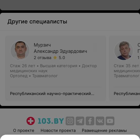
Другие специалисты
Мурзич
Александр Эдуардович
2 отзыва
5.0
1
Стаж 26 лет
•
Высшая категория
•
Доктор
Стаж 35 лет
медицинских наук
медицинских
Ортопед • Травматолог
Травматолог
Республиканский научно-практический
Республикан
центр травматологии и ортопедии
центр травм
О проекте
Новости проекта
Размещение рекламы
Медицинский маркетинг
Публичный договор