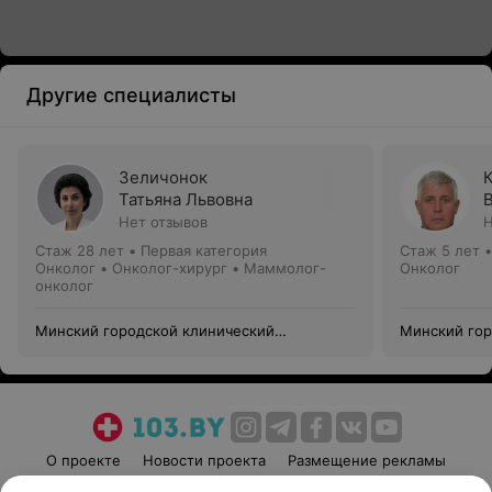
Другие специалисты
Зеличонок
Татьяна Львовна
Нет отзывов
Н
Стаж 28 лет
•
Первая категория
Стаж 5 лет
Онколог • Онколог-хирург • Маммолог-
Онколог
онколог
Минский городской клинический
Минский гор
онкологический центр
онкологичес
О проекте
Новости проекта
Размещение рекламы
Медицинский маркетинг
Публичный договор