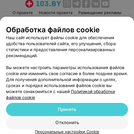
О проекте
Новости проекта
Размещение рекламы
Медицинский маркетинг
Публичный договор
Обработка файлов cookie
Пользовательское соглашение
Способы оплаты
Наш сайт использует файлы cookie для обеспечения
Вакансии
Партнеры
удобства пользователей сайта, его улучшения, сбора
Написать руководителю 103.by
статистики и предоставления персонализированных
Написать в поддержку
рекомендаций.
Персональные настройки cookie
Вы можете настроить параметры использования файлов
Обработка персональных данных
cookie или изменить свое согласие в более позднее время.
Для получения дополнительной информации о целях,
сроках и порядке использования файлов cookie вы
можете ознакомиться с нашей
Политикой обработки
файлов cookie
Принять
© 2026 ООО «Артокс Лаб», УНП 191700409
| 220012, Республика Беларусь,
г. Минск, улица Толбухина, 2, пом. 16 | help@103.by
Отклонить
Служба поддержки
+375 291212755
Персональные настройки Cookie