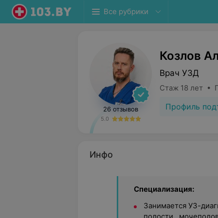
Все рубрики
Козлов А
Врач УЗД
Стаж 18 лет • 
Профиль под
26 отзывов
5.0
Инфо
Специализация:
Занимается УЗ-диаг
полости , мочеполо