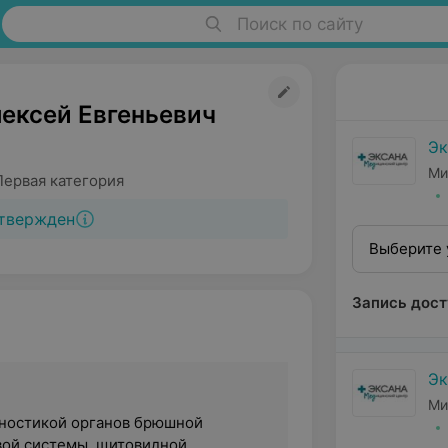
Поиск по сайту
лексей Евгеньевич
Эк
Ми
Первая категория
твержден
Выберите 
Запись дост
Эк
Ми
ностикой органов брюшной
вой системы, щитовидной,