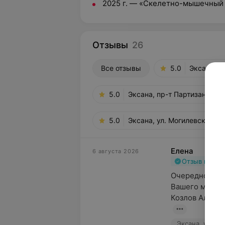
2025 г. — «Скелетно-мышечный у
Отзывы
26
Все отзывы
5.0
Эксана, у
5.0
Эксана, пр-т Партизанский,
5.0
Эксана, ул. Могилевская, 5/
Елена
6 августа 2026
Отзыв подт
Очередной раз
Вашего медици
Козлов Алексе
Эксана, ул. Н