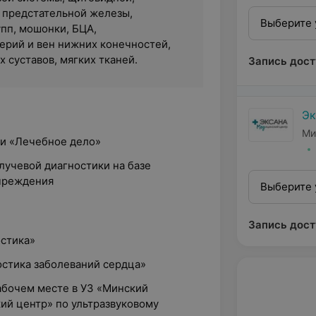
 предстательной железы,
Выберите 
упп, мошонки, БЦА,
ерий и вен нижних конечностей,
 суставов, мягких тканей.
Запись дост
Эк
Ми
ти «Лечебное дело»
 лучевой диагностики на базе
чреждения
Выберите 
Запись дост
остика»
ностика заболеваний сердца»
абочем месте в УЗ «Минский
ий центр» по ультразвуковому