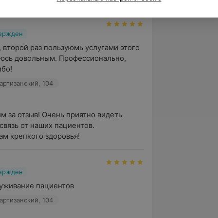
вержден
 второй раз пользуюмь услугами этого 
аюсь довольным. Профессионально, 
ибо!
артизанский, 104
м за отзыв! Очень приятно видеть 
вязь от наших пациентов.

м крепкого здоровья!
вержден
уживание пациентов
артизанский, 104