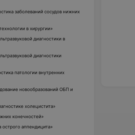
ностика заболеваний сосудов нижних
технологии в хирургии»
ультразвуковой диагностики в
ультразвуковой диагностики
ностика патологии внутренних
едование новообразований ОБП и
иагностике холецистита»
ижних конечностей»
а острого аппендицита»