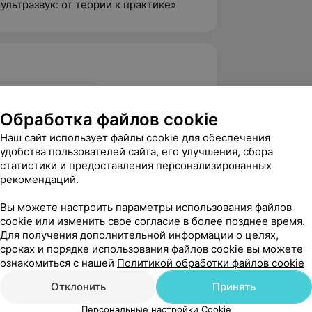
льтразвук: от теории к практике»
л. Надеждинская, 2
Обработка файлов cookie
 104
Наш сайт использует файлы cookie для обеспечения
удобства пользователей сайта, его улучшения, сбора
статистики и предоставления персонализированных
1
рекомендаций.
Вы можете настроить параметры использования файлов
cookie или изменить свое согласие в более позднее время.
вержден
Для получения дополнительной информации о целях,
 получила удовольсвие от посещения 
сроках и порядке использования файлов cookie вы можете
нского центра.

ознакомиться с нашей
Политикой обработки файлов cookie
й Евгеневич проводил узи нижних...
Отклонить
Принять
Персональные настройки Cookie
адеждинская, 2