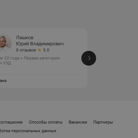
Лашков
Самой
Юрий Владимирович
Татья
9 отзывов
5.0
5 отзы
ж 22 года
•
Первая категория
Стаж 19 лет
•
Перв
ч УЗД
Врач УЗД
ана
Эксана
соглашение
Способы оплаты
Вакансии
Партнеры
ботка персональных данных