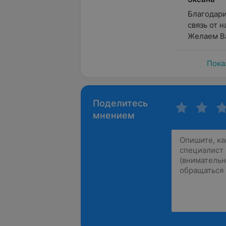
Благодари
связь от н
Желаем Ва
Пока
Поделитесь
мнением