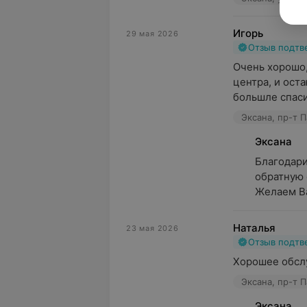
Игорь
29 мая 2026
Отзыв подт
Очень хорошо,
центра, и ост
большле спас
Эксана, пр-т П
Эксана
Благодари
обратную с
Желаем Ва
Наталья
23 мая 2026
Отзыв подт
Хорошее обсл
Эксана, пр-т П
Эксана