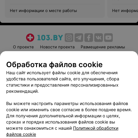
Нет информации о месте работы
Нет информа
О проекте
Новости проекта
Размещение рекламы
Медицинский маркетинг
Публичный договор
Обработка файлов cookie
Пользовательское соглашение
Способы оплаты
Наш сайт использует файлы cookie для обеспечения
Вакансии
Партнеры
удобства пользователей сайта, его улучшения, сбора
Написать руководителю 103.by
статистики и предоставления персонализированных
Написать в поддержку
рекомендаций.
Персональные настройки cookie
Вы можете настроить параметры использования файлов
Обработка персональных данных
cookie или изменить свое согласие в более позднее время.
Для получения дополнительной информации о целях,
сроках и порядке использования файлов cookie вы
можете ознакомиться с нашей
Политикой обработки
файлов cookie