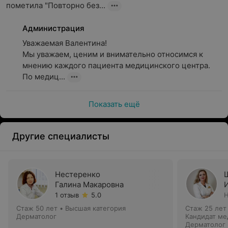
пометила "Повторно без...
Администрация
Уважаемая Валентина!

Мы уважаем, ценим и внимательно относимся к 
мнению каждого пациента медицинского центра.

По медиц...
Показать ещё
Другие специалисты
Нестеренко
Галина Макаровна
1 отзыв
5.0
Н
Стаж 50 лет
•
Высшая категория
Стаж 25 лет
Дерматолог
Кандидат ме
Дерматолог