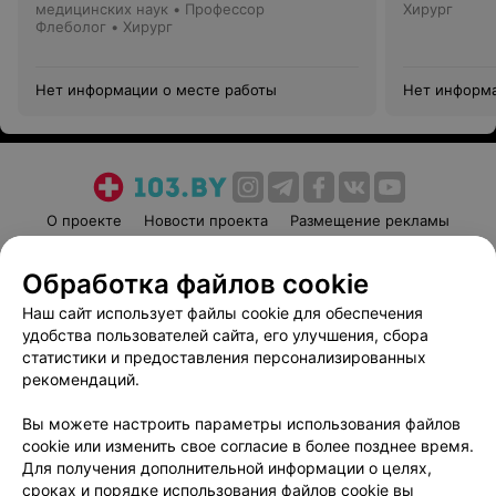
медицинских наук • Профессор
Хирург
Флеболог • Хирург
Нет информации о месте работы
Нет информа
О проекте
Новости проекта
Размещение рекламы
Медицинский маркетинг
Публичный договор
Обработка файлов cookie
Пользовательское соглашение
Способы оплаты
Наш сайт использует файлы cookie для обеспечения
Вакансии
Партнеры
удобства пользователей сайта, его улучшения, сбора
Написать руководителю 103.by
статистики и предоставления персонализированных
Написать в поддержку
рекомендаций.
Персональные настройки cookie
Вы можете настроить параметры использования файлов
Обработка персональных данных
cookie или изменить свое согласие в более позднее время.
Для получения дополнительной информации о целях,
сроках и порядке использования файлов cookie вы