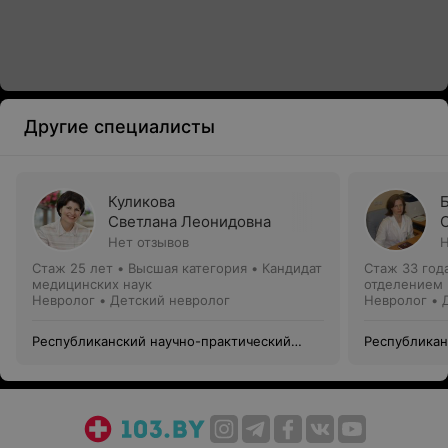
Другие специалисты
Куликова
Светлана Леонидовна
Нет отзывов
Н
Стаж 25 лет
•
Высшая категория
•
Кандидат
Стаж 33 год
медицинских наук
отделением
Невролог • Детский невролог
Невролог • 
Республиканский научно-практический
Республикан
центр неврологии и нейрохирургии
центр невро