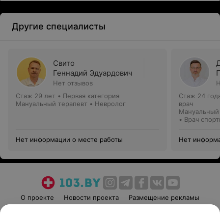
Другие специалисты
Свито
Геннадий Эдуардович
Нет отзывов
Н
Стаж 29 лет
•
Первая категория
Стаж 24 год
Мануальный терапевт • Невролог
врач
Мануальный 
• Врач спор
Нет информации о месте работы
Нет информа
О проекте
Новости проекта
Размещение рекламы
Медицинский маркетинг
Публичный договор