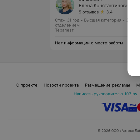
Елена Константиновна
5 отзывов
3.4
Стаж 31 год
•
Высшая категория
•
Зав.
отделением
Терапевт
Нет информации о месте работы
О проекте
Новости проекта
Размещение рекламы
М
Написать руководителю 103.by
© 2026 ООО «Артокс Ла