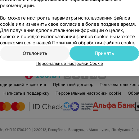
рекомендаций.
Марат Александрович
Нет отзывов
Вы можете настроить параметры использования файлов
Стаж 13 лет
•
Первая категория
Ста
cookie или изменить свое согласие в более позднее время.
Терапевт
Тер
Для получения дополнительной информации о целях,
сроках и порядке использования файлов cookie вы можете
ознакомиться с нашей
Политикой обработки файлов cookie
Нет информации о месте работы
Нет
Отклонить
Принять
Персональные настройки Cookie
едицинский маркетинг
Публичный договор
Пользовательское 
Написать в поддержку
Персональные настройки cookie
Обра
б», УНП 191700409
| 220012, Республика Беларусь, г. Минск, улица Толбухина, 2, п