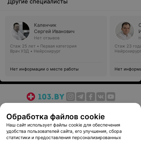
Другие специалисты
Каленчик
Сергей Иванович
Нет отзывов
Н
Стаж 25 лет
•
Первая категория
Стаж 23 год
Врач УЗД • Нейрохирург
Нейрохирур
Нет информации о месте работы
Нет информа
О проекте
Новости проекта
Размещение рекламы
Обработка файлов cookie
Медицинский маркетинг
Публичный договор
Пользовательское соглашение
Способы оплаты
Наш сайт использует файлы cookie для обеспечения
удобства пользователей сайта, его улучшения, сбора
Вакансии
Партнеры
статистики и предоставления персонализированных