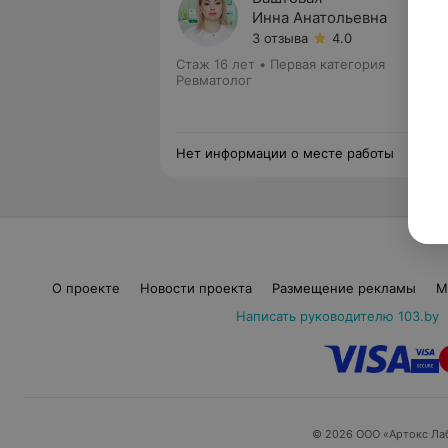
Инна Анатольевна
3 отзыва
4.0
Стаж 16 лет
•
Первая категория
Ревматолог
Нет информации о месте работы
О проекте
Новости проекта
Размещение рекламы
М
Написать руководителю 103.by
© 2026 ООО «Артокс Ла