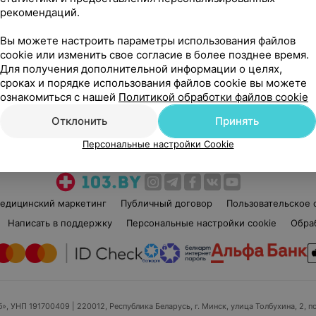
рекомендаций.
Инесса Геннадьевна
Нет отзывов
Вы можете настроить параметры использования файлов
Стаж 36 лет
•
Высшая категория
Ста
cookie или изменить свое согласие в более позднее время.
Ревматолог
Рев
Для получения дополнительной информации о целях,
сроках и порядке использования файлов cookie вы можете
ознакомиться с нашей
Политикой обработки файлов cookie
Нет информации о месте работы
Нет
Отклонить
Принять
Персональные настройки Cookie
едицинский маркетинг
Публичный договор
Пользовательское 
Написать в поддержку
Персональные настройки cookie
Обра
б», УНП 191700409
| 220012, Республика Беларусь, г. Минск, улица Толбухина, 2, п