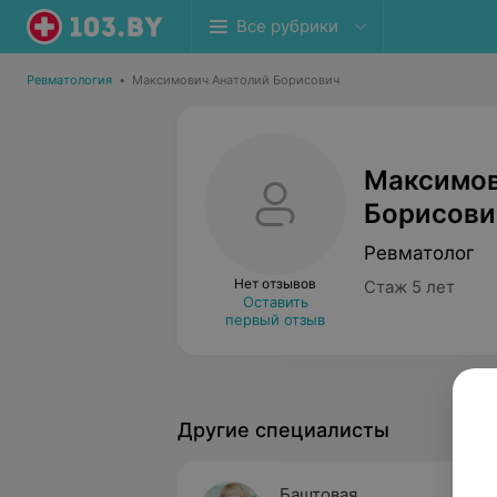
Все рубрики
Ревматология
•
Максимович Анатолий Борисович
Максимов
Борисови
Ревматолог
Нет отзывов
Стаж 5 лет
Оставить
первый отзыв
Другие специалисты
Баштовая