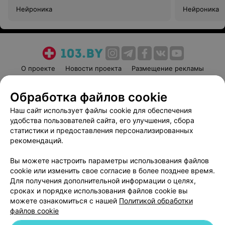
Нейроника
Нейроника
О проекте
Новости проекта
Размещение рекламы
Медицинский маркетинг
Публичный договор
Обработка файлов cookie
Пользовательское соглашение
Способы оплаты
Наш сайт использует файлы cookie для обеспечения
Вакансии
Партнеры
удобства пользователей сайта, его улучшения, сбора
Написать руководителю 103.by
статистики и предоставления персонализированных
Написать в поддержку
рекомендаций.
Персональные настройки cookie
Вы можете настроить параметры использования файлов
Обработка персональных данных
cookie или изменить свое согласие в более позднее время.
Для получения дополнительной информации о целях,
сроках и порядке использования файлов cookie вы
можете ознакомиться с нашей
Политикой обработки
файлов cookie