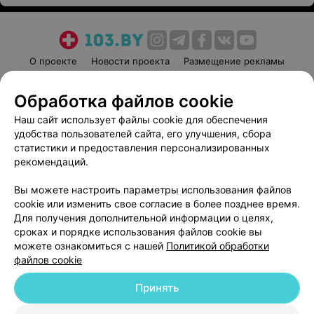
О проекте
Новости проекта
Размещение рекламы
Медицинский маркетинг
Публичный договор
Обработка файлов cookie
Пользовательское соглашение
Способы оплаты
Наш сайт использует файлы cookie для обеспечения
Вакансии
Партнеры
удобства пользователей сайта, его улучшения, сбора
Написать руководителю 103.by
статистики и предоставления персонализированных
Написать в поддержку
рекомендаций.
Персональные настройки cookie
Вы можете настроить параметры использования файлов
Обработка персональных данных
cookie или изменить свое согласие в более позднее время.
Для получения дополнительной информации о целях,
сроках и порядке использования файлов cookie вы
можете ознакомиться с нашей
Политикой обработки
файлов cookie
Принять
© 2026 ООО «Артокс Лаб», УНП 191700409
| 220012, Республика Беларусь,
г. Минск, улица Толбухина, 2, пом. 16 | help@103.by