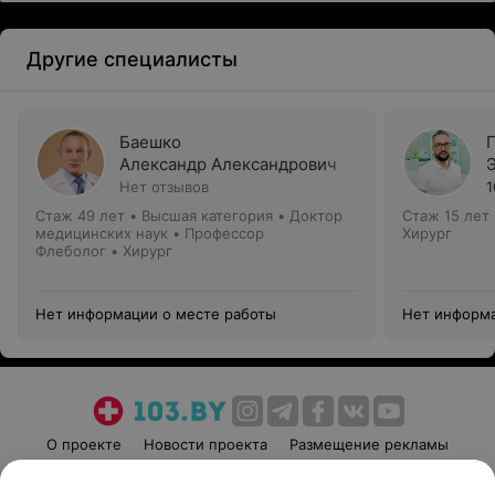
Другие специалисты
Баешко
Александр Александрович
Нет отзывов
1
Стаж 49 лет
•
Высшая категория
•
Доктор
Стаж 15 лет
медицинских наук • Профессор
Хирург
Флеболог • Хирург
Нет информации о месте работы
Нет информа
О проекте
Новости проекта
Размещение рекламы
Медицинский маркетинг
Публичный договор