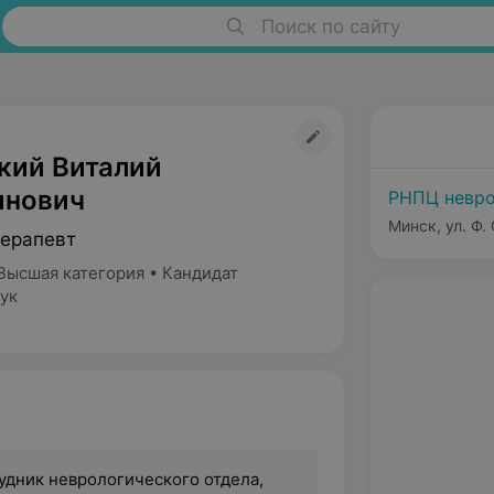
Поиск по сайту
кий Виталий
инович
РНПЦ невро
Минск, ул. Ф.
ерапевт
Высшая категория • Кандидат
ук
удник неврологического отдела,