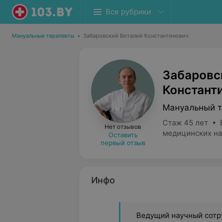
Все рубрики
Мануальные терапевты
•
Забаровский Виталий Константинович
Забаровс
Констант
Мануальный т
Стаж 45 лет • 
Нет отзывов
медицинских на
Оставить
первый отзыв
Инфо
Ведущий научный сотр