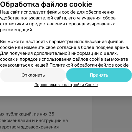
я) курс тематического
Обработка файлов cookie
ерапия в лечении больных с
Наш сайт использует файлы cookie для обеспечения
поясничных межпозвонковых дисков».
удобства пользователей сайта, его улучшения, сбора
статистики и предоставления персонализированных
рекомендаций.
осов диагностики, лечения и
Вы можете настроить параметры использования файлов
леваний позвоночника. Результаты
cookie или изменить свое согласие в более позднее время.
ись на многочисленных научных
Для получения дополнительной информации о целях,
ле на восьми всемирных и
сроках и порядке использования файлов cookie вы можете
ьной терапии и неврологии (Франция,
ознакомиться с нашей
Политикой обработки файлов cookie
алия, ОАЭ, Аргентина).
Отклонить
Принять
я республики подготовил более 30
Персональные настройки Cookie
х публикаций, из них 35
рекомендаций и инструкций на
терством здравоохранения