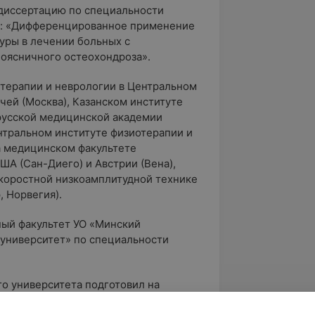
 диссертацию по специальности
му: «Дифференцированное применение
уры в лечении больных с
оясничного остеохондроза».
терапии и неврологии в Центральном
чей (Москва), Казанском институте
русской медицинской академии
нтральном институте физиотерапии и
на медицинском факультете
ША (Сан-Диего) и Австрии (Вена),
коростной низкоамплитудной технике
 Норвегия).
ный факультет УО «Минский
 университет» по специальности
го университета подготовил на
рецких врачей-реабилитологов и