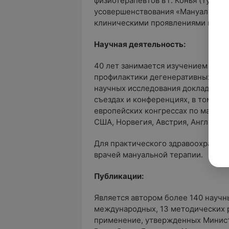
физиотерапевтов в г. Конья (Турци
усовершенствования «Мануальная т
клиническими проявлениями грыж 
Научная деятельность:
40 лет занимается изучением вопр
профилактики дегенеративных забо
научных исследования докладывал
съездах и конференциях, в том чис
европейских конгрессах по мануал
США, Норвегия, Австрия, Англия, Ит
Для практического здравоохранени
врачей мануальной терапии.
Публикации:
Является автором более 140 научны
международных, 13 методических 
применение, утвержденных Минис