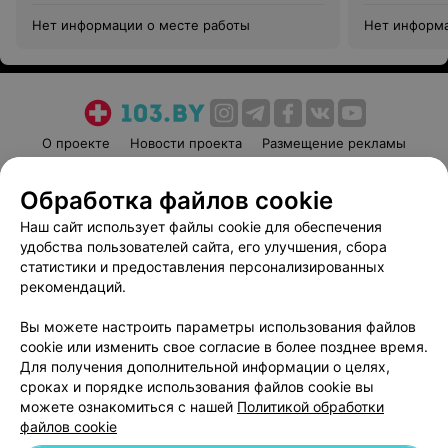
Нет информации о месте работы
Нет информа
О проекте
Новости проекта
Размещение рекламы
Медицинский маркетинг
Публичный договор
Обработка файлов cookie
Пользовательское соглашение
Способы оплаты
Наш сайт использует файлы cookie для обеспечения
Вакансии
Партнеры
удобства пользователей сайта, его улучшения, сбора
Написать руководителю 103.by
статистики и предоставления персонализированных
Написать в поддержку
рекомендаций.
Персональные настройки cookie
Вы можете настроить параметры использования файлов
Обработка персональных данных
cookie или изменить свое согласие в более позднее время.
Для получения дополнительной информации о целях,
сроках и порядке использования файлов cookie вы
можете ознакомиться с нашей
Политикой обработки
файлов cookie