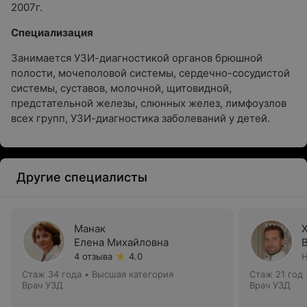
2007г.
Специализация
Занимается УЗИ-диагностикой органов брюшной
полости, мочеполовой системы, сердечно-сосудистой
системы, суставов, молочной, щитовидной,
предстательной железы, слюнных желез, лимфоузлов
всех групп, УЗИ-диагностика заболеваний у детей.
Другие специалисты
Манак
Елена Михайловна
4 отзыва
4.0
Н
Стаж 34 года
•
Высшая категория
Стаж 21 год
Врач УЗД
Врач УЗД