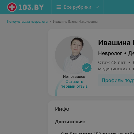
Все рубрики
Консультации невролога
•
Ивашина Елена Николаевна
Ивашина 
Невролог • Д
Стаж 48 лет • 
медицинских на
Нет отзывов
Профиль под
Оставить
первый отзыв
Инфо
Достижения: