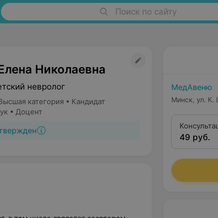
Поиск по сайту
Елена Николаевна
етский невролог
МедАвеню
Минск, ул. К.
Высшая категория • Кандидат
ук • Доцент
Консульта
твержден
49 руб.
квалифика