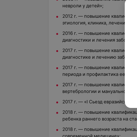
невроли у детей»;
2012 г. — повышение квалифика
этиология, клиника, лечение, пр
2016 г. — повышение квалифика
диагностики и лечения заболев
2017 г. — повышение квалифика
диагностике и лечению заболев
2017 г. — повышение квалифика
периода и профилактика ее реал
2017 г. — повышение квалифика
вертебрологии и мануальной те
2017 г. — «I Сьезд евразийского
2018 г. — повышение квалификац
ребенка раннего возраста на ст
2018 г. — повышение квалифика
современной медицине»;