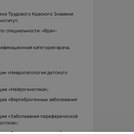
дена Трудового Красного Знамени
нститут;
 по специальности: «Врач-
лификационная категория врача.
ции «Невропатология детского
ции «Нейрогенетика»;
ции «Вертеброгенные заболевания
ции «Заболевания переферической
остков»;
ции «Эпилепсия, головные боли и