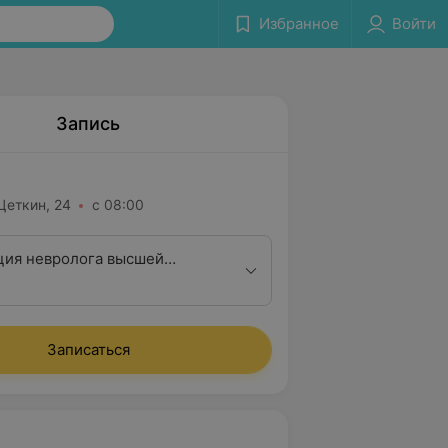
Избранное
Войти
Запись
 Цеткин, 24
с 08:00
ция невролога высшей
ционной категории
Записаться