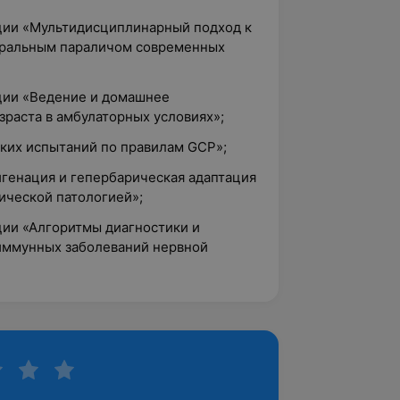
ции «Мультидисциплинарный подход к
бральным параличом современных
ции «Ведение и домашнее
зраста в амбулаторных условиях»;
ских испытаний по правилам GСР»;
игенация и гепербарическая адаптация
ической патологией»;
ции «Алгоритмы диагностики и
иммунных заболеваний нервной