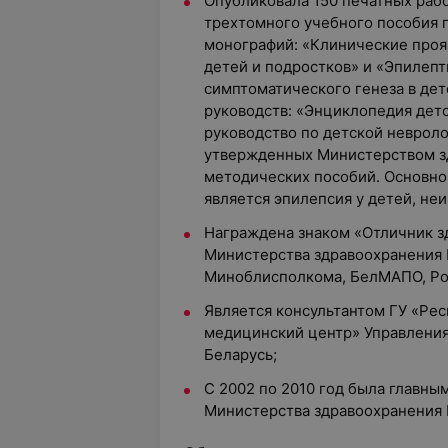
Опубликовала 150 печатных рабо
трехтомного учебного пособия п
монографий: «Клинические проя
детей и подростков» и «Эпилеп
симптоматического генеза в дет
руководств: «Энциклопедия дет
руководство по детской невроло
утвержденных Министерством зд
методических пособий. Основно
является эпилепсия у детей, н
Награждена знаком «Отличник зд
Министерства здравоохранения 
Миноблисполкома, БелМАПО, Ро
Является консультантом ГУ «Ре
медицинский центр» Управления
Беларусь;
С 2002 по 2010 год была главн
Министерства здравоохранения 