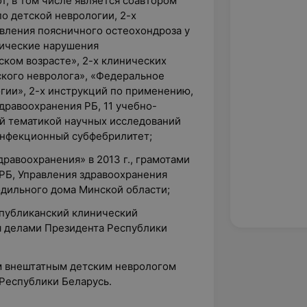
т, в том числе является соавтором
о детской неврологии, 2-х
вления поясничного остеохондроза у
тические нарушения
ском возрасте», 2-х клинических
ского невролога», «Федеральное
гии», 2-х инструкций по применению,
равоохранения РБ, 11 учебно-
й тематикой научных исследований
еинфекционный субфебрилитет;
равоохранения» в 2013 г., грамотами
РБ, Управления здравоохранения
дильного дома Минской области;
спубликанский клинический
 делами Президента Республики
ым внештатным детским неврологом
Республики Беларусь.