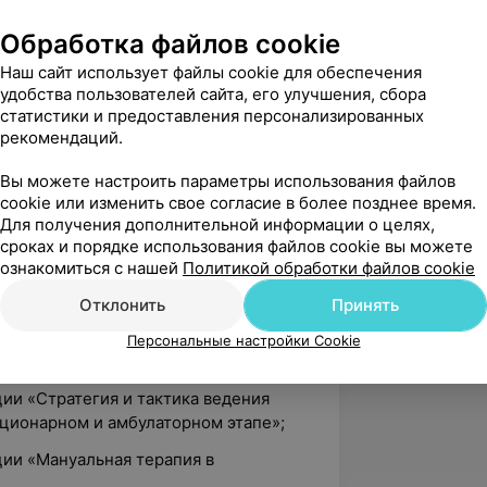
Обработка файлов cookie
ции «Нейроинфекции у детей:
Наш сайт использует файлы cookie для обеспечения
офилактика»;
удобства пользователей сайта, его улучшения, сбора
статистики и предоставления персонализированных
ции «Современные технологии
рекомендаций.
аний нервной системы»;
ции «Мультидисциплинарный подход к
Вы можете настроить параметры использования файлов
cookie или изменить свое согласие в более позднее время.
аний нервной системы у детей»;
Для получения дополнительной информации о целях,
ции «Патология перинатального
сроках и порядке использования файлов cookie вы можете
изации»;
ознакомиться с нашей
Политикой обработки файлов cookie
ции «Актуальные вопросы
Отклонить
Принять
рапии»;
Персональные настройки Cookie
 сообщества детских нейрохирургов»;
ии «Стратегия и тактика ведения
ационарном и амбулаторном этапе»;
ции «Мануальная терапия в