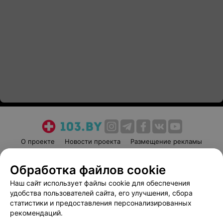
О проекте
Новости проекта
Размещение рекламы
Медицинский маркетинг
Публичный договор
Обработка файлов cookie
Пользовательское соглашение
Способы оплаты
Наш сайт использует файлы cookie для обеспечения
Вакансии
Партнеры
удобства пользователей сайта, его улучшения, сбора
Написать руководителю 103.by
статистики и предоставления персонализированных
Написать в поддержку
рекомендаций.