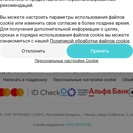
2 отзыва
5.0
рекомендаций.
дат
Стаж 12 лет
•
Первая категория
Ста
Невролог
Нев
Вы можете настроить параметры использования файлов
cookie или изменить свое согласие в более позднее время.
Для получения дополнительной информации о целях,
Нет информации о месте работы
Нет
сроках и порядке использования файлов cookie вы можете
ознакомиться с нашей
Политикой обработки файлов cookie
Отклонить
Принять
Персональные настройки Cookie
едицинский маркетинг
Публичный договор
Пользовательское 
Написать в поддержку
Персональные настройки cookie
Обра
б», УНП 191700409
| 220012, Республика Беларусь, г. Минск, улица Толбухина, 2, п
Служба поддержки
+375 291212755