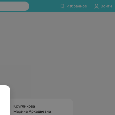
Избранное
Войти
Кругликова
Добру
Марина Аркадьевна
Ольга