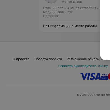
Нет отзывов
Стаж 29 лет
•
Высшая категория
•
Канди
медицинских наук
Невролог
Нет информации о месте работы
О проекте
Новости проекта
Размещение рекламы
М
Написать руководителю 103.by
© 2026 ООО «Артокс Ла