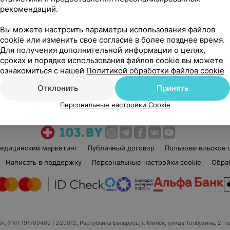
ч
рекомендаций.
Эдгар Анатольевич
10 отзывов
5.0
Вы можете настроить параметры использования файлов
р
Стаж 15 лет
•
Первая категория
Ста
cookie или изменить свое согласие в более позднее время.
Хирург
Онк
Для получения дополнительной информации о целях,
сроках и порядке использования файлов cookie вы можете
ознакомиться с нашей
Политикой обработки файлов cookie
Нет информации о месте работы
Нет
Отклонить
Принять
Персональные настройки Cookie
едицинский маркетинг
Публичный договор
Пользовательское 
Написать в поддержку
Персональные настройки cookie
Обра
б», УНП 191700409
| 220012, Республика Беларусь, г. Минск, улица Толбухина, 2, п