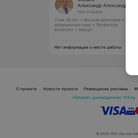
Александр Александрови
Нет отзывов
Стаж 49 лет
•
Высшая категория
•
Докто
медицинских наук • Профессор
Флеболог • Хирург
Нет информации о месте работы
О проекте
Новости проекта
Размещение рекламы
М
Написать руководителю 103.by
© 2026 ООО «Артокс Ла