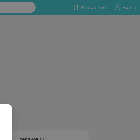
Избранное
Войти
Степанович
Матве