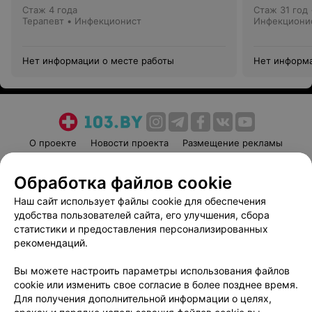
Стаж 4 года
Стаж 31 год
Терапевт • Инфекционист
Инфекциони
Нет информации о месте работы
Нет информа
О проекте
Новости проекта
Размещение рекламы
Медицинский маркетинг
Публичный договор
Обработка файлов cookie
Пользовательское соглашение
Способы оплаты
Наш сайт использует файлы cookie для обеспечения
Вакансии
Партнеры
удобства пользователей сайта, его улучшения, сбора
Написать руководителю 103.by
статистики и предоставления персонализированных
Написать в поддержку
рекомендаций.
Персональные настройки cookie
Вы можете настроить параметры использования файлов
Обработка персональных данных
cookie или изменить свое согласие в более позднее время.
Для получения дополнительной информации о целях,