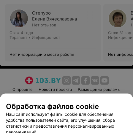
Степуро
Елена Вячеславовна
Нет отзывов
1
Стаж 4 года
Стаж 31 год
Терапевт • Инфекционист
Инфекциони
Нет информации о месте работы
Нет информа
О проекте
Новости проекта
Размещение рекламы
Медицинский маркетинг
Публичный договор
Обработка файлов cookie
Пользовательское соглашение
Способы оплаты
Наш сайт использует файлы cookie для обеспечения
Вакансии
Партнеры
удобства пользователей сайта, его улучшения, сбора
Написать руководителю 103.by
статистики и предоставления персонализированных
Написать в поддержку
рекомендаций.