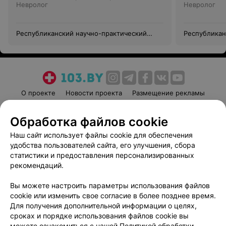
Невролог
Невролог
Республиканский научно-практический
Республикан
центр неврологии и нейрохирургии
центр невро
О проекте
Новости проекта
Размещение рекламы
Медицинский маркетинг
Публичный договор
Обработка файлов cookie
Пользовательское соглашение
Способы оплаты
Наш сайт использует файлы cookie для обеспечения
Вакансии
Партнеры
удобства пользователей сайта, его улучшения, сбора
Написать руководителю 103.by
статистики и предоставления персонализированных
Написать в поддержку
рекомендаций.
Персональные настройки cookie
Вы можете настроить параметры использования файлов
Обработка персональных данных
cookie или изменить свое согласие в более позднее время.
Для получения дополнительной информации о целях,
сроках и порядке использования файлов cookie вы
можете ознакомиться с нашей
Политикой обработки