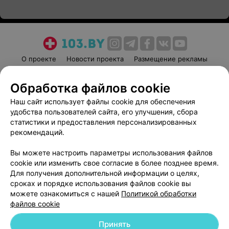
О проекте
Новости проекта
Размещение рекламы
Медицинский маркетинг
Публичный договор
Обработка файлов cookie
Пользовательское соглашение
Способы оплаты
Наш сайт использует файлы cookie для обеспечения
Вакансии
Партнеры
удобства пользователей сайта, его улучшения, сбора
Написать руководителю 103.by
статистики и предоставления персонализированных
Написать в поддержку
рекомендаций.
Персональные настройки cookie
Вы можете настроить параметры использования файлов
Обработка персональных данных
cookie или изменить свое согласие в более позднее время.
Для получения дополнительной информации о целях,
сроках и порядке использования файлов cookie вы
можете ознакомиться с нашей
Политикой обработки
файлов cookie
Принять