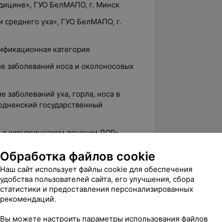
едицине», ГУО БелМАПО, г. Минск
и среднего уха», ГУО БелМАПО, г.
лификационная категория
ие заболеваний носа и околоносовых
е заболеваний уха, горла, носа в
родненский государственный
и в хирургическом лечении ЛОР-
я квалификации и переподготовки
Обработка файлов cookie
ения образования «Белорусский
университет»
Наш сайт использует файлы cookie для обеспечения
удобства пользователей сайта, его улучшения, сбора
аний височной кости»
статистики и предоставления персонализированных
аний придаточных пазух носа»
рекомендаций.
ие заболеваний носа и околоносовых
Вы можете настроить параметры использования файлов