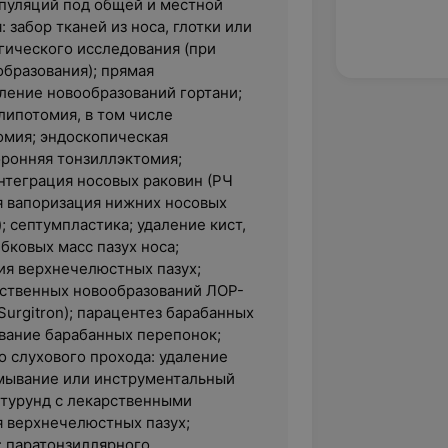
пуляций под общей и местной
 забор тканей из носа, глотки или
гического исследования (при
образования); прямая
аление новообразований гортани;
липотомия, в том числе
мия; эндоскопическая
оронняя тонзиллэктомия;
нтеграция носовых раковин (РЧ
ая вапоризация нижних носовых
); септумпластика; удаление кист,
бковых масс пазух носа;
я верхнечелюстных пазух;
ственных новообразований ЛОР-
Surgitron); парацентез барабанных
вание барабанных перепонок;
 слухового прохода: удаление
мывание или инструментальный
 турунд с лекарственными
я верхнечелюстных пазух;
: паратонзиллярного,