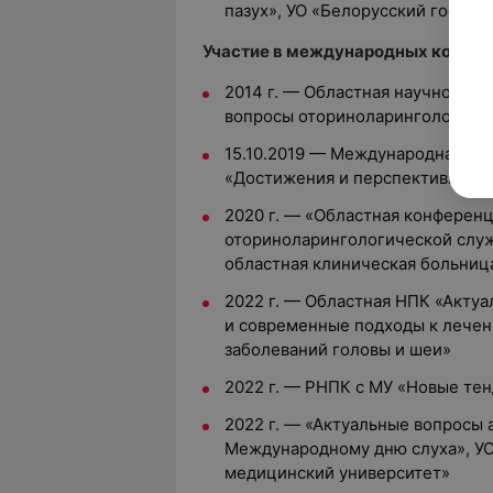
пазух», УО «Белорусский госуд
Участие в международных конгрес
2014 г. — Областная научно-пр
вопросы оториноларингологии»
15.10.2019 — Международная на
«Достижения и перспективы со
2020 г. — «Областная конференц
оториноларингологической служб
областная клиническая больниц
2022 г. — Областная НПК «Акту
и современные подходы к лечен
заболеваний головы и шеи»
2022 г. — РНПК с МУ «Новые те
2022 г. — «Актуальные вопросы
Международному дню слуха», УО
медицинский университет»