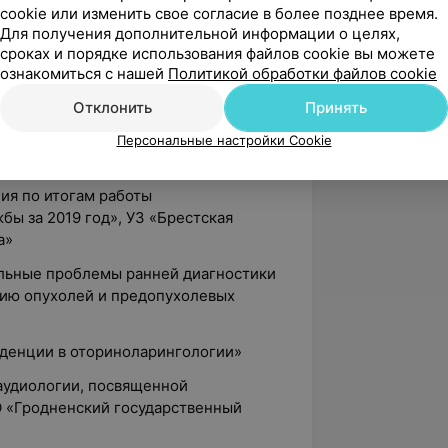
арственный медицинский университет»
cookie или изменить свое согласие в более позднее время.
Для получения дополнительной информации о целях,
сах, семинарах и конференциях:
сроках и порядке использования файлов cookie вы можете
ознакомиться с нашей
Политикой обработки файлов cookie
актическая конференция «Актуальные
Отклонить
Принять
учно-практическая конференция
Персональные настройки Cookie
временной оториноларингологии»
ия по итогам работы
ы за 2019 год», УЗ «Брестская
а»
альные проблемы ранней диагностики
ию опухолей и предопухолевых
нденции в оториноларингологии»
 аудиологии, посвященной
 «Гродненский государственный