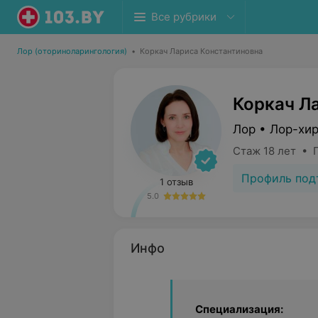
Все рубрики
Лор (оториноларингология)
•
Коркач Лариса Константиновна
Коркач Л
Лор • Лор-хи
Стаж 18 лет • 
Профиль под
1 отзыв
5.0
Инфо
Специализация: