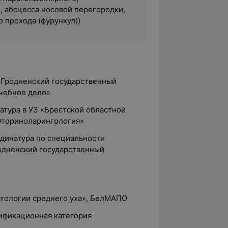
, абсцесса носовой перегородки,
 прохода (фурункул))
 «Гродненский государственный
чебное дело»
атура в УЗ «Брестской областной
Оториноларингология»
динатура по специальности
одненский государственный
патологии среднего уха», БелМАПО
лификационная категория