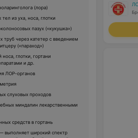
Л
ноларинголога (лора)
Бр
тел из уха, носа, глотки
колоносовых пазух («кукушка»)
х труб через катетер с введением
итцеру («параход»)
 носа, глотки, гортани
паратами и др.
ия ЛОР-органов
уметрия
ых слуховых проходов
небных миндалин лекарственными
нных средств в гортань
— выполняет широкий спектр