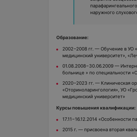
парафарингеального
наружного слухового
Образование:
2002−2008 гг. — Обучение в УО
медицинский университет», «Ле
01.08.2008−30.06.2009 — Интерн
больнице » по специальности «
2020−2023 гг. — К
линическая ор
«Оториноларингология», УО «Гр
медицинский университет»
Курсы повышения квалификации:
17.11−16.12.2014 «Особенности 
2015 г. — присвоена вторая ква