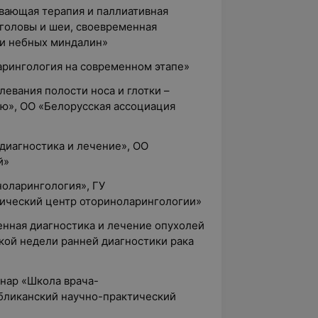
вающая терапия и паллиативная
головы и шеи, своевременная
гии небных миндалин»
арингология на современном этапе»
левания полости носа и глотки –
ию», ОО «Белорусская ассоциация
 диагностика и лечение», ОО
й»
ноларингология», ГУ
тический центр оториноларингологии»
енная диагностика и лечение опухолей
кой недели ранней диагностики рака
инар «Школа врача-
бликанский научно-практический