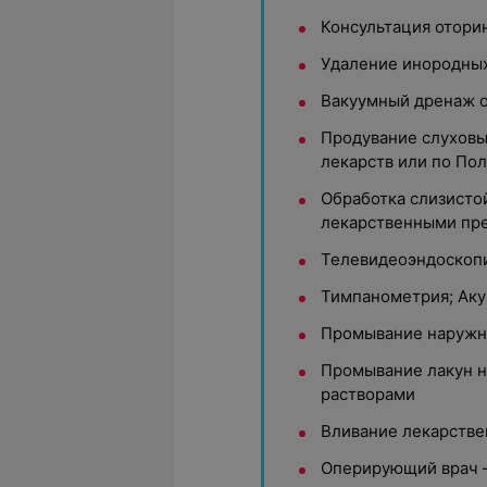
Консультация отори
Удаление инородных 
Вакуумный дренаж о
Продувание слуховы
лекарств или по Пол
Обработка слизистой
лекарственными пре
Телевидеоэндоскоп
Тимпанометрия; Ак
Промывание наружн
Промывание лакун 
растворами
Вливание лекарстве
Оперирующий врач 