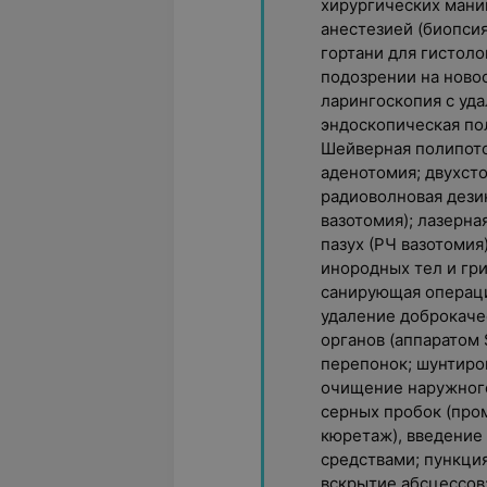
хирургических мани
анестезией (биопсия:
гортани для гистоло
подозрении на ново
ларингоскопия с уд
эндоскопическая по
Шейверная полипото
аденотомия; двухст
радиоволновая дези
вазотомия); лазерн
пазух (РЧ вазотомия
инородных тел и гри
санирующая операци
удаление доброкаче
органов (аппаратом 
перепонок; шунтиро
очищение наружного
серных пробок (про
кюретаж), введение
средствами; пункци
вскрытие абсцессов