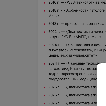
2016 г. — «WEB-технологии в м
2018 г. – «Особенности патологи
Минск
2018 г. — присвоена первая ква
2022 г. — «Диагностика и лечен
пазух», ГУО БелМАПО, г. Минск
2024 г. — «Диагностика и лечени
амбулаторных условиях», УО «Г
медицинский университет»
2024 г. — «Лазерные технологи
патологии», Институт повышени
кадров здравоохранения учрежд
государственный медицинский 
2025 г. — «Диагностика заболев
2025 г. — «Диагностика заболев
2026 г. — «Диагностика и лечен