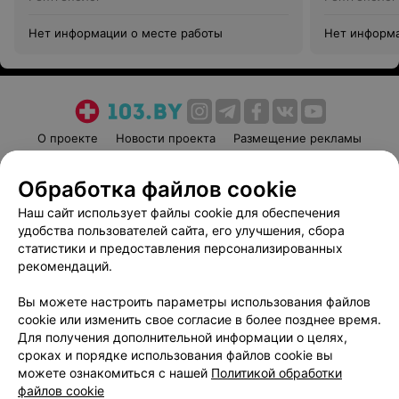
Нет информации о месте работы
Нет информа
О проекте
Новости проекта
Размещение рекламы
Медицинский маркетинг
Публичный договор
Обработка файлов cookie
Пользовательское соглашение
Способы оплаты
Наш сайт использует файлы cookie для обеспечения
Вакансии
Партнеры
удобства пользователей сайта, его улучшения, сбора
Написать руководителю 103.by
статистики и предоставления персонализированных
Написать в поддержку
рекомендаций.
Персональные настройки cookie
Вы можете настроить параметры использования файлов
Обработка персональных данных
cookie или изменить свое согласие в более позднее время.
Для получения дополнительной информации о целях,
сроках и порядке использования файлов cookie вы
можете ознакомиться с нашей
Политикой обработки
файлов cookie