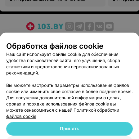
больница
больница
О проекте
Новости проекта
Размещение рекламы
Обработка файлов cookie
Медицинский маркетинг
Публичный договор
Пользовательское соглашение
Способы оплаты
Наш сайт использует файлы cookie для обеспечения
удобства пользователей сайта, его улучшения, сбора
Вакансии
Партнеры
статистики и предоставления персонализированных
Написать руководителю 103.by
рекомендаций.
Написать в поддержку
Вы можете настроить параметры использования файлов
Персональные настройки cookie
cookie или изменить свое согласие в более позднее время.
Обработка персональных данных
Для получения дополнительной информации о целях,
сроках и порядке использования файлов cookie вы
можете ознакомиться с нашей
Политикой обработки
файлов cookie
Принять