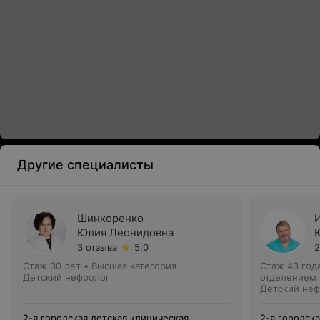
Другие специалисты
Шинкоренко
Юлия Леонидовна
3 отзыва
5.0
2
Стаж 30 лет
•
Высшая категория
Стаж 43 год
Детский нефролог
отделением
Детский неф
2-я городская детская клиническая
2-я городск