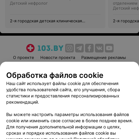
Детский нефролог
отделением
Детский неф
2-я городская детская клиническая
2-я городск
больница
больница
О проекте
Новости проекта
Размещение рекламы
Медицинский маркетинг
Публичный договор
Обработка файлов cookie
Пользовательское соглашение
Способы оплаты
Наш сайт использует файлы cookie для обеспечения
Вакансии
Партнеры
удобства пользователей сайта, его улучшения, сбора
Написать руководителю 103.by
статистики и предоставления персонализированных
Написать в поддержку
рекомендаций.
Персональные настройки cookie
Вы можете настроить параметры использования файлов
Обработка персональных данных
cookie или изменить свое согласие в более позднее время.
Для получения дополнительной информации о целях,
сроках и порядке использования файлов cookie вы