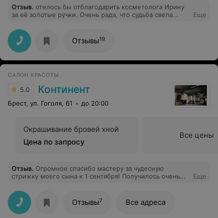
Отзыв
.
отелось бы отблагодарить косметолога Ирину
за её золотые ручки. Очень рада, что судьба свела
Еще
меня именно с этим мастером, всегда внимательной и
заботливой. После курса массажа для лица моя кожа
сияет, а уходовая увлажняющая процедура soy soy
19
Отзывы
закрепила эффект. Благодаря Ирине моя кожа
чувствует себя на 5 лет моложе! Всем рекомендую
этого мастера, отдаться в её заботливые руки - просто
наслаждение!
САЛОН КРАСОТЫ
Континент
5.0
Брест, ул. Гоголя, 61
до 20:00
Окрашивание бровей хной
Все цены
Цена по запросу
Отзыв
.
Огромное спасибо мастеру за чудесную
стрижку моего сына к 1 сентября! Получилось очень
Еще
стильно и аккуратно, сыну самому тоже понравилось
— он с удовольствием шёл в школу. Спасибо Ольге за
внимательное отношение и профессионализм,
7
Отзывы
Все адреса
обязательно придём снова!