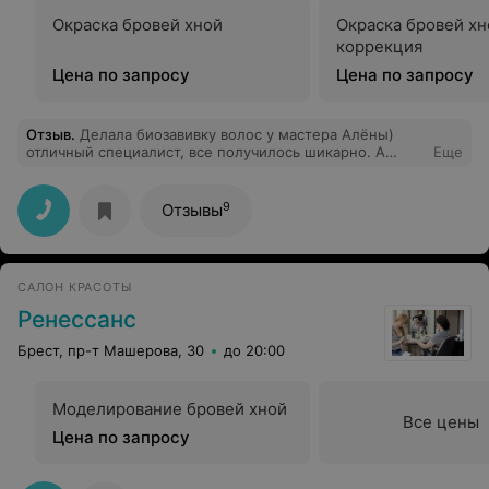
Окраска бровей хной
Окраска бровей хн
коррекция
Цена по запросу
Цена по запросу
Отзыв
.
Делала биозавивку волос у мастера Алёны)
отличный специалист, все получилось шикарно. А
Еще
недавно я участвовала в розыгрыше от этого салона и
выйграла бесплатный макияж, который был сделан
очень профессионально и неотразимо!!! Рекомендую
9
Отзывы
Салон Лекси всем! Мастера высокого уровня,
обслуживание достойное и цены демократичные)))
САЛОН КРАСОТЫ
Ренессанс
Брест, пр-т Машерова, 30
до 20:00
Моделирование бровей хной
Все цены
Цена по запросу