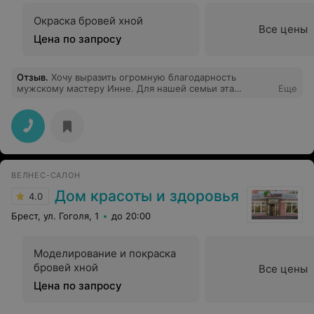
Окраска бровей хной
Все цены
Цена по запросу
Отзыв
.
Хочу выразить огромную благодарность
мужскому мастеру Инне. Для нашей семьи эта
Еще
девушка стала настоящей находкой. Стригу у нее
своего мужа, старшего сына и младшенького. Для
младшего сына поход в парикмахерскую не очень
приятное занятие. Инна нашла подход к моему
ребенку, теперь поход в парикмахерскую для нас не
проблема. Мастер все делает аккуратно, всегда
учитывает наши пожелания. Мои мужчины остаются
ВЕЛНЕС-САЛОН
всегда довольны! Спасибо за качественное и
профессиональное обслуживание!
Дом красоты и здоровья
4.0
Брест, ул. Гоголя, 1
до 20:00
Моделирование и покраска
бровей хной
Все цены
Цена по запросу