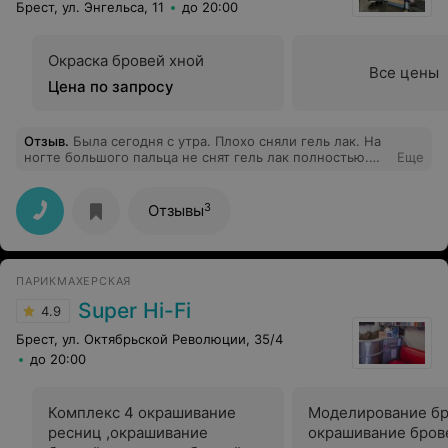
Брест, ул. Энгельса, 11
до 20:00
Окраска бровей хной
Все цены
Цена по запросу
Отзыв
.
Была сегодня с утра. Плохо сняли гель лак. На
ногте большого пальца не снят гель лак полностью.
Еще
Жаль, что я это заметила, когда вышла с салона. На
некоторых торцах ногтей не снят цвет. В ценах было
указано за снятие долговечного покрытия 4 рубля. Я
3
Отзывы
заплатила 8.
ПАРИКМАХЕРСКАЯ
Super Hi-Fi
4.9
Брест, ул. Октябрьской Революции, 35/4
до 20:00
Комплекс 4 окрашивание
Моделирование бр
ресниц ,окрашивание
окрашивание бров