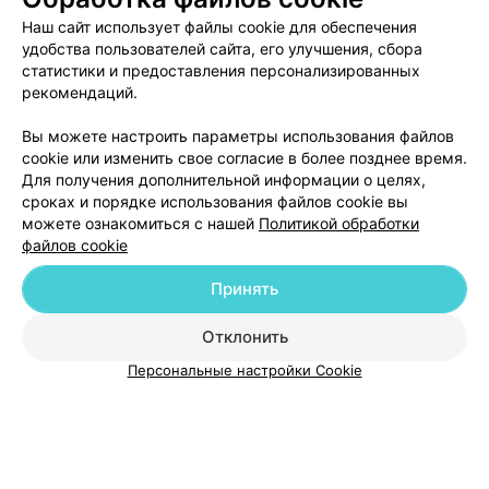
Glamour
Наш сайт использует файлы cookie для обеспечения
удобства пользователей сайта, его улучшения, сбора
Брест, ул. Советская, 14
до 21:00
статистики и предоставления персонализированных
рекомендаций.
Вы можете настроить параметры использования файлов
cookie или изменить свое согласие в более позднее время.
Для получения дополнительной информации о целях,
сроках и порядке использования файлов cookie вы
можете ознакомиться с нашей
Политикой обработки
файлов cookie
Добавить компанию
Принять
Добавить специалиста
Отклонить
Персональные настройки Cookie
О проекте
Новости проекта
Размещение рекламы
Медицинский маркетинг
Публичный договор