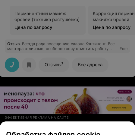
Перманентный макияж
Коррекция перман
бровей (техника растушёвка)
макияжа бровей
Цена по запросу
Цена по запросу
Отзыв
.
Всегда рада посещению салона Континент. Все
мастера отличные, особенно хочу отметить работу
Еще
Ольги Тысевич и Натальи Петиновой. Спасибо,
девочки, за ваш чудесный труд, и как результат,
хорошее настроение, которое вы дарите своим
7
Отзывы
Все адреса
клиентам....
ЭФФЕКТИВНАЯ РЕКЛАМА НА САЙТЕ
САЛОН КРАСОТЫ
Обработка файлов cookie