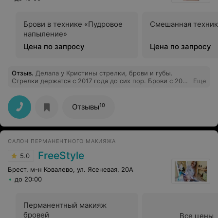
Брови в технике «Пудровое
Смешанная техник
напыление»
Цена по запросу
Цена по запросу
Отзыв
.
Делала у Кристины стрелки, брови и губы.
Стрелки держатся с 2017 года до сих пор. Брови с 2018
Еще
практически потеряли цвет, но краска очень хорошо
ложится именно по контуру ранее сделанных бровей и
держится дольше. Даже не знаю, с чем это связано.
10
Отзывы
Губки нравятся. Всем очень довольна и мастера менять
не собираюсь. Спасибо!)
САЛОН ПЕРМАНЕНТНОГО МАКИЯЖА
FreeStyle
5.0
Брест, м-н Ковалево, ул. Ясеневая, 20А
до 20:00
Перманентный макияж
бровей
Все цены