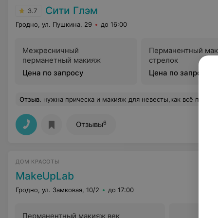
Сити Глэм
3.7
Гродно, ул. Пушкина, 29
до 16:00
Межресничный
Перманентный ма
перманетный макияж
стрелок
Цена по запросу
Цена по запросу
Отзыв
.
нужна прическа и макияж для невесты,как всё проис
6
Отзывы
ДОМ КРАСОТЫ
MakeUpLab
Гродно, ул. Замковая, 10/2
до 17:00
Перманентный макияж век