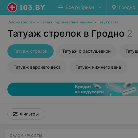
Все рубрики
Гродно
Салоны красоты
•
Татуаж, перманентный макияж
•
Татуаж глаз
Татуаж стрелок в Гродно
2
Татуаж стрелок
Татуаж с растушевкой
Тату
Татуаж верхнего века
Татуаж нижнего века
Фильтры
САЛОН КРАСОТЫ