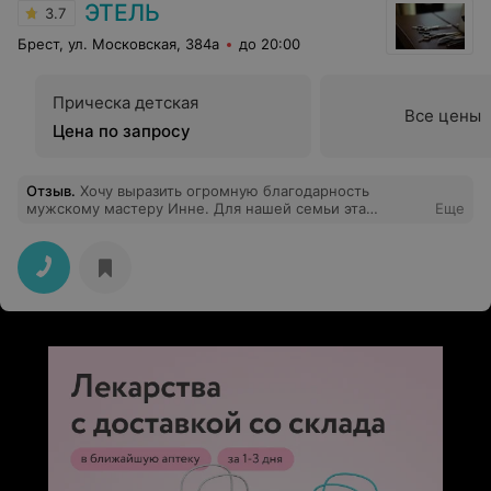
ЭТЕЛЬ
3.7
Брест, ул. Московская, 384а
до 20:00
Прическа детская
Все цены
Цена по запросу
Отзыв
.
Хочу выразить огромную благодарность
мужскому мастеру Инне. Для нашей семьи эта
Еще
девушка стала настоящей находкой. Стригу у нее
своего мужа, старшего сына и младшенького. Для
младшего сына поход в парикмахерскую не очень
приятное занятие. Инна нашла подход к моему
ребенку, теперь поход в парикмахерскую для нас не
проблема. Мастер все делает аккуратно, всегда
учитывает наши пожелания. Мои мужчины остаются
всегда довольны! Спасибо за качественное и
профессиональное обслуживание!