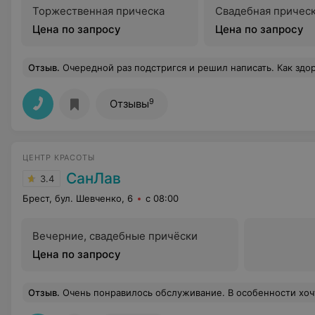
Торжественная прическа
Свадебная причес
Цена по запросу
Цена по запросу
Отзыв
.
Очередной раз подстригся и решил написать. Как здорово, что попадаешь в руку к такому отличному мастеру-понимает с полуслова, качество, скорость, а что еще нужно. Мастера зовут Нестерук Ирина, всем советую, не пожалеете.
9
Отзывы
ЦЕНТР КРАСОТЫ
СанЛав
3.4
Брест, бул. Шевченко, 6
с 08:00
Вечерние, свадебные причёски
Цена по запросу
Отзыв
.
Очень понравилось обслуживание. В особенности хочу сказать спасибо Светлане за качественно выполненную стрижку. Очень редко нахожу общий яз