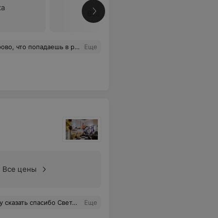
ка
Все цены
 Хотя забыл упомянуть об одном существенном недостатке - просто невозможно записаться вечером.
Еще
Все цены
ык с мастерами, а в этом салоне приятно осталось удивлена!
Еще