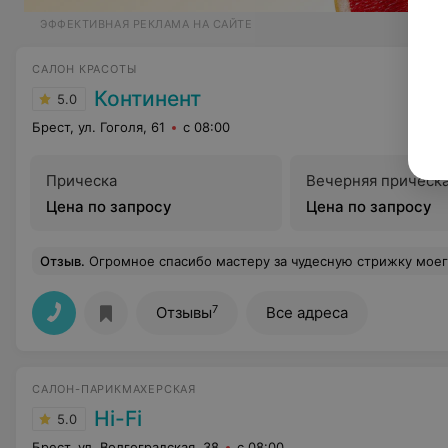
ЭФФЕКТИВНАЯ РЕКЛАМА НА САЙТЕ
САЛОН КРАСОТЫ
Континент
5.0
Брест, ул. Гоголя, 61
с 08:00
Прическа
Вечерняя прическ
Цена по запросу
Цена по запросу
Отзыв
.
Огромное спасибо мастеру за чудесную стрижку моего сына к 1 сентября! Получилось очень стильно и аккуратно, сыну самому тоже понравилось — он с удовольствием шёл в школу. Спасибо
7
Отзывы
Все адреса
САЛОН-ПАРИКМАХЕРСКАЯ
Hi-Fi
5.0
Брест, ул. Волгоградская, 38
с 08:00