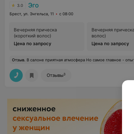
Эго
3.0
Брест, ул. Энгельса, 11
с 08:00
Вечерняя прическа
Вечерняя прическа
(короткий волос)
волос)
Цена по запросу
Цена по запросу
Отзыв
.
В салоне приятная атмосфера Но самое главное - опытные мастера.Недавно после неудачной покраски в одной из парикмахерских г. Бреста, восстанавливала приличный цвет волос в этом салоне ,работала со мной мастер Любовь, знаю ее давно и опыту ее доверяю на 100 % - ее работ
3
Отзывы