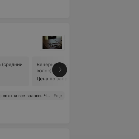
 (средний
Вечерняя прическа (длинный
Плетение
волос)
Цена по запросу
Цена по 
сы. Часть из них отвалилась.
Еще