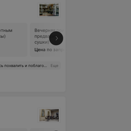
ветным
Вечерняя прическа (без
Плетение
сы)
предварительного мытья,
предвари
сушки)
сушки)
Цена по запросу
Цена по 
 за качественно выполненную процедуру)
Еще