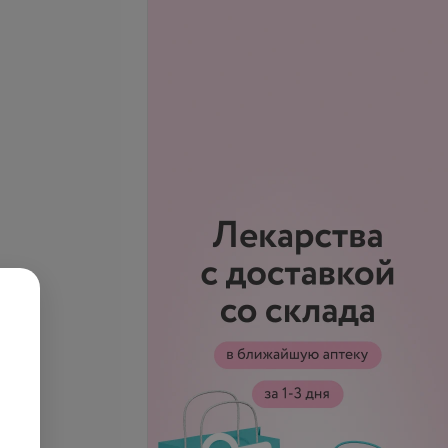
 косичек (короткий
Плетение косичек (средний
волос)
запросу
Цена по запросу