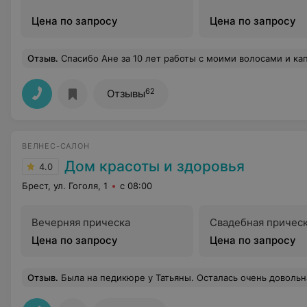
Цена по запросу
Цена по запросу
Отзыв
.
Спасибо Ане за 10 лет работы с моими волосами и капризами:) Это отличный мастер и прекрасный человек. Делает свою работу на 5+ что касается стрижки, покраски и прически. Я за это время поняла, что, если к ней попадаешь, то это навсегда. Подкупает не только пр
62
Отзывы
ВЕЛНЕС-САЛОН
Дом красоты и здоровья
4.0
Брест, ул. Гоголя, 1
с 08:00
Вечерняя прическа
Свадебная причес
Цена по запросу
Цена по запросу
Отзыв
.
Была на педикюре у Татьяны. Осталась очень довольна. Сделали качественно, аккуратно, при этом довольно таки быстро. Сам салон также порадовал, отличная локация,