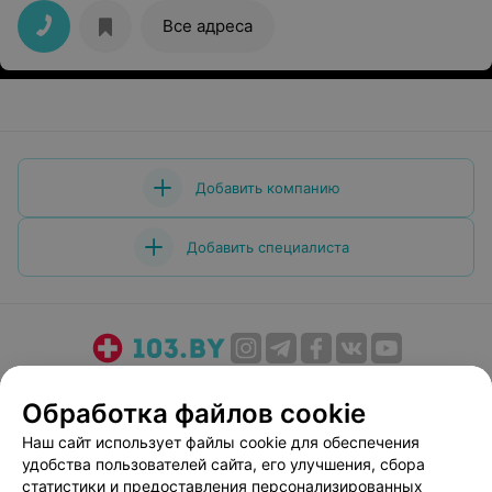
Все адреса
Добавить компанию
Добавить специалиста
О проекте
Новости проекта
Размещение рекламы
Обработка файлов cookie
Медицинский маркетинг
Публичный договор
Наш сайт использует файлы cookie для обеспечения
Пользовательское соглашение
Способы оплаты
удобства пользователей сайта, его улучшения, сбора
Вакансии
Партнеры
статистики и предоставления персонализированных