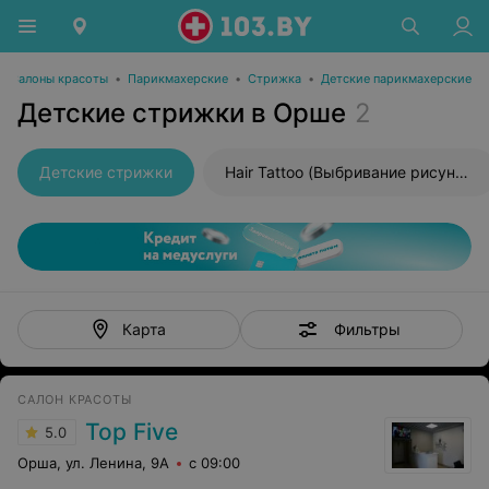
Салоны красоты
•
Парикмахерские
•
Стрижка
•
Детские парикмахерские
Детские стрижки в Орше
2
Детские стрижки
Hair Tattoo (Выбривание рисунка)
Фильтры
Карта
САЛОН КРАСОТЫ
Top Five
5.0
Орша, ул. Ленина, 9А
с 09:00