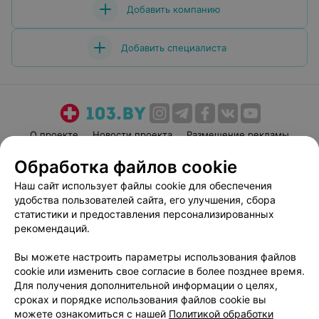
Добавить компанию
Добавить специалиста
О проекте
Новости проекта
Размещение рекламы
Медицинский маркетинг
Публичный договор
Обработка файлов cookie
Пользовательское соглашение
Способы оплаты
Наш сайт использует файлы cookie для обеспечения
Вакансии
Партнеры
удобства пользователей сайта, его улучшения, сбора
статистики и предоставления персонализированных
Написать руководителю 103.by
рекомендаций.
Написать в поддержку
Персональные настройки cookie
Вы можете настроить параметры использования файлов
cookie или изменить свое согласие в более позднее время.
Обработка персональных данных
Для получения дополнительной информации о целях,
сроках и порядке использования файлов cookie вы
можете ознакомиться с нашей
Политикой обработки